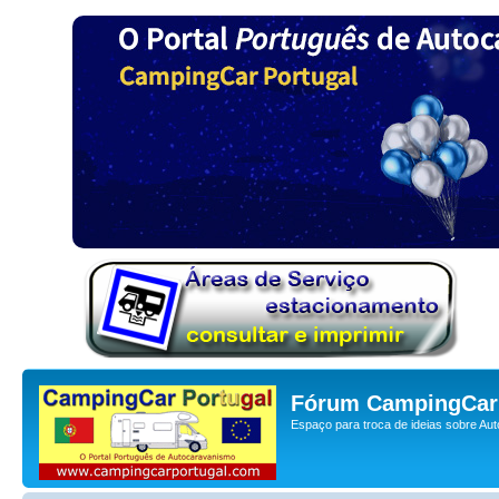
Fórum CampingCar 
Espaço para troca de ideias sobre Au