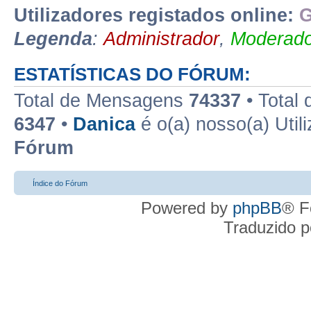
Utilizadores registados online:
G
Legenda
:
Administrador
,
Moderado
ESTATÍSTICAS DO FÓRUM:
Total de Mensagens
74337
• Total
6347
•
Danica
é o(a) nosso(a) Util
Fórum
Índice do Fórum
Powered by
phpBB
® F
Traduzido 