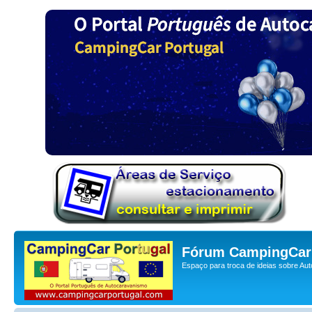
Fórum CampingCar 
Espaço para troca de ideias sobre Au