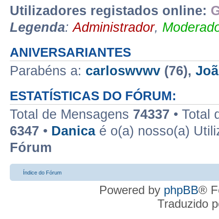
Utilizadores registados online:
G
Legenda
:
Administrador
,
Moderado
ANIVERSARIANTES
Parabéns a:
carloswvwv
(76),
Joã
ESTATÍSTICAS DO FÓRUM:
Total de Mensagens
74337
• Total
6347
•
Danica
é o(a) nosso(a) Util
Fórum
Índice do Fórum
Powered by
phpBB
® F
Traduzido 