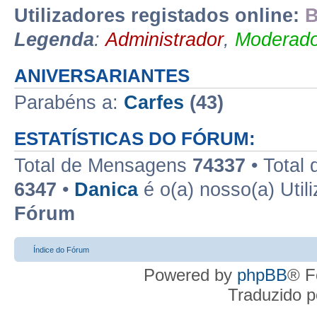
Utilizadores registados online:
B
Legenda
:
Administrador
,
Moderado
ANIVERSARIANTES
Parabéns a:
Carfes
(43)
ESTATÍSTICAS DO FÓRUM:
Total de Mensagens
74337
• Total
6347
•
Danica
é o(a) nosso(a) Util
Fórum
Índice do Fórum
Powered by
phpBB
® F
Traduzido 