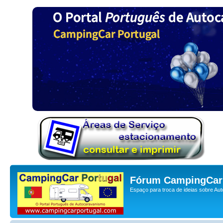
Fórum CampingCar 
Espaço para troca de ideias sobre Au