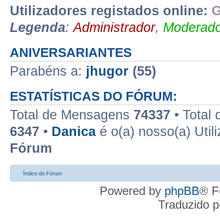
Utilizadores registados online:
G
Legenda
:
Administrador
,
Moderado
ANIVERSARIANTES
Parabéns a:
jhugor
(55)
ESTATÍSTICAS DO FÓRUM:
Total de Mensagens
74337
• Total
6347
•
Danica
é o(a) nosso(a) Util
Fórum
Índice do Fórum
Powered by
phpBB
® F
Traduzido 