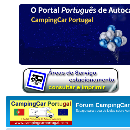
Fórum CampingCar 
Espaço para troca de ideias sobre Au