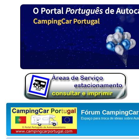
Fórum CampingCar 
Espaço para troca de ideias sobre Au