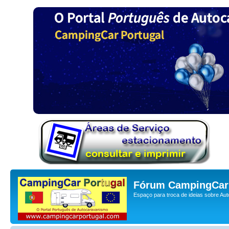
Fórum CampingCar 
Espaço para troca de ideias sobre Au