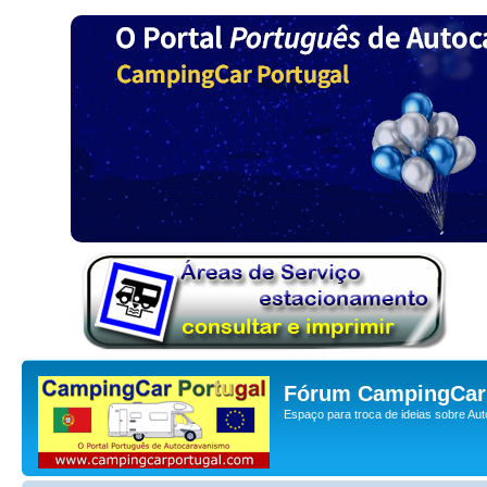
Fórum CampingCar 
Espaço para troca de ideias sobre Au