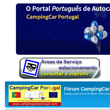
Fórum CampingCar 
Espaço para troca de ideias sobre Au