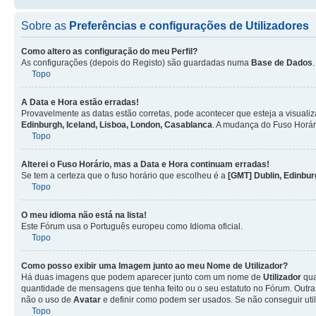
Sobre as
Preferências e configurações de Utilizadores
Como altero as configuração do meu Perfil?
As configurações (depois do Registo) são guardadas numa
Base de Dados
Topo
A Data e Hora estão erradas!
Provavelmente as datas estão corretas, pode acontecer que esteja a visualiz
Edinburgh, Iceland, Lisboa, London, Casablanca
. A mudança do Fuso Horár
Topo
Alterei o Fuso Horário, mas a Data e Hora continuam erradas!
Se tem a certeza que o fuso horário que escolheu é a
[GMT] Dublin, Edinbur
Topo
O meu idioma não está na lista!
Este Fórum usa o Português europeu como Idioma oficial.
Topo
Como posso exibir uma Imagem junto ao meu Nome de
Utilizador
?
Há duas imagens que podem aparecer junto com um nome de
Utilizador
qua
quantidade de mensagens que tenha feito ou o seu estatuto no Fórum. Out
não o uso de
Avatar
e definir como podem ser usados. Se não conseguir uti
Topo