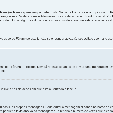
Rank (os Ranks aparecem por debaixo do Nome de Utilizador nos Tópicos e no Per
dores
, ou seja, Moderadores e Administradores poderão ter um Rank Especial. P
podem tomar alguma atitude contra si, se considerarem que está a ter atitudes ab
xclusivo do Fórum (se esta função se encontrar ativada). Isso evita o uso malicios
inas dos
Fóruns
e
Tópicos
. Deverá registar-se antes de enviar uma
mensagem
. U
 etc.
 visíveis nas situações em que está autorizado a fazê-lo.
luir as suas próprias mensagens. Pode editar a mensagem clicando no botão de ed
m pequeno texto abaixo da mensagem que reporta o número de vezes que a editou