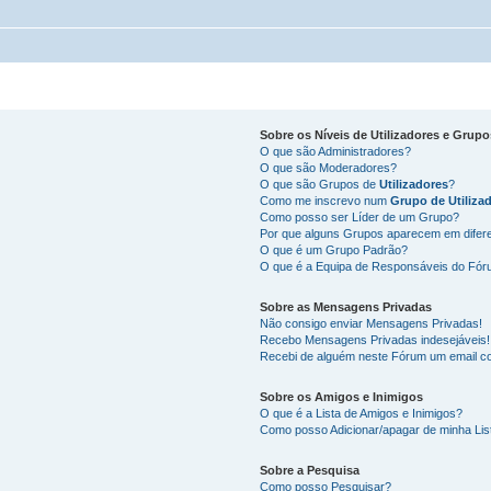
Sobre os
Níveis de Utilizadores
e
Grupo
O que são Administradores?
O que são Moderadores?
O que são Grupos de
Utilizadores
?
Como me inscrevo num
Grupo de Utiliza
Como posso ser Líder de um Grupo?
Por que alguns Grupos aparecem em difer
O que é um Grupo Padrão?
O que é a Equipa de Responsáveis do Fó
Sobre as
Mensagens Privadas
Não consigo enviar Mensagens Privadas!
Recebo Mensagens Privadas indesejáveis!
Recebi de alguém neste Fórum um email co
Sobre os
Amigos
e
Inimigos
O que é a Lista de Amigos e Inimigos?
Como posso Adicionar/apagar de minha Lis
Sobre a
Pesquisa
Como posso Pesquisar?