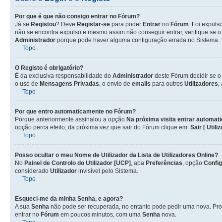
Por que é que não consigo entrar no Fórum?
Já se
Registou
? Deve
Registar-se
para poder
Entrar
no
Fórum
. Foi expul
não se encontra expulso e mesmo assim não conseguir entrar, verifique se 
Administrador
porque pode haver alguma configuração errada no Sistema.
Topo
O Registo é obrigatório?
É da exclusiva responsabilidade do
Administrador
deste Fórum decidir se 
o uso de
Mensagens Privadas
, o envio de
emails
para outros
Utilizadores
,
Topo
Por que entro automaticamente no Fórum?
Porque anteriormente assinalou a opção
Na próxima visita entrar automat
opção perca efeito, da próxima vez que sair do Fórum clique em:
Sair [ Utili
Topo
Posso ocultar o meu Nome de
Utilizador
da Lista de
Utilizadores
Online?
No
Painel de Controlo do Utilizador [UCP]
, aba
Preferências
, opção
Confi
considerado
Utilizador
invisível pelo Sistema.
Topo
Esqueci-me da minha Senha, e agora?
A sua
Senha
não pode ser recuperada, no entanto pode pedir uma nova. Pro
entrar no
Fórum
em poucos minutos, com uma
Senha
nova.