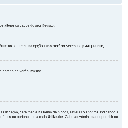
ode alterar os dados do seu Registo.
Fórum no seu Perfil na opção
Fuso Horário
Selecione
[GMT] Dublin,
 horário de Verão/Inverno.
ificação, geralmente na forma de blocos, estrelas ou pontos, indicando a
e única ou pertencente a cada
Utilizador
. Cabe ao Administrador permitir ou