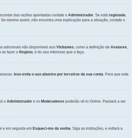
discordar das razões apontadas contate o
Administrador
. Se está
registado
,
 Se mesmo assim, não encontra uma explicação para a situação, contate o
as adicionais não disponíveis aos
Visitantes
, como a definição de
Avatares
,
 se fazer o
Registo
, é do seu interesse que o faça.
pessoas.
Isso evita o uso abusivo por terceiros da sua conta
. Para que esta
só o
Administrador
e os
Moderadores
poderão vê-lo Online. Passará a ser
r
e em seguida em
Esqueci-me da senha
. Siga as instruções, e voltará a