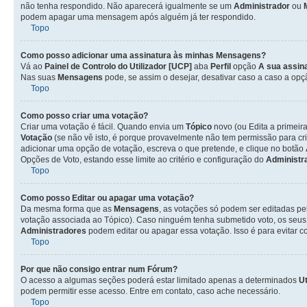
não tenha respondido. Não aparecerá igualmente se um
Administrador
ou
podem apagar uma mensagem após alguém já ter respondido.
Topo
Como posso adicionar uma assinatura às minhas Mensagens?
Vá ao
Painel de Controlo do Utilizador [UCP]
aba
Perfil
opção
A sua assin
Nas suas
Mensagens
pode, se assim o desejar, desativar caso a caso a op
Topo
Como posso criar uma votação?
Criar uma votação é fácil. Quando envia um
Tópico
novo (ou Edita a primeir
Votação
(se não vê isto, é porque provavelmente não tem permissão para cr
adicionar uma opção de votação, escreva o que pretende, e clique no botão
Opções de Voto, estando esse limite ao critério e configuração do
Administr
Topo
Como posso Editar ou apagar uma votação?
Da mesma forma que as
Mensagens
, as votações só podem ser editadas pe
votação associada ao Tópico). Caso ninguém tenha submetido voto, os seus
Administradores
podem editar ou apagar essa votação. Isso é para evitar 
Topo
Por que não consigo entrar num Fórum?
O acesso a algumas seções poderá estar limitado apenas a determinados
Ut
podem permitir esse acesso. Entre em contato, caso ache necessário.
Topo