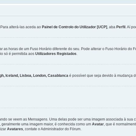
. Para alterá-las aceda ao
Painel de Controlo do Utilizador [UCP]
, aba
Perfil
. Aí p
ar as horas de um Fuso Horário diferente do seu. Pode alterar o Fuso Horário do 
io só é permitida aos
Utilizadores Registados
.
gh, Iceland, Lisboa, London, Casablanca
é possível que seja devido à mudança de
ndo se veem as Mensagens. Uma delas pode ser uma imagem associada à sua class
ra, geralmente uma imagem maior, é conhecida como um
Avatar
, que é normalment
lizar
Avatares
, contate o Administrador do Fórum.