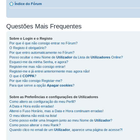
Índice do Fórum
Questões Mais Frequentes
Sobre o
Login
e o
Registo
Por que é que não consigo entrar no Fórum?
O Registo é obrigatório?
Por que entro automaticamente no Fórum?
Posso ocultar o meu Nome de
Utilizador
da Lista de
Utilizadores
Online?
Esqueci-me da minha Senha, e agora?
Registei-me mas não consigo entrar!
Registei-me e já entrei anteriormente mas agora não!
O que é
COPPA
?
Por que não consigo Registar-me?
Para que serve a opção
Apagar cookies
?
Sobre as
Preferências e configurações de Utilizadores
Como altero as configuração do meu Perfil?
A Data e Hora estão erradas!
Alterei o Fuso Horário, mas a Data e Hora continuam erradas!
O meu idioma não está na lista!
Como posso exibir uma Imagem junto ao meu Nome de
Utilizador
?
Como posso alterar o meu Rank?
Quando clico no email de um
Utilizador
, aparece uma página de acesse?!