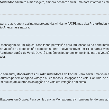
Moderador
editarem a mensagem, embora possam deixar uma nota informar o critéri
atura
, e adicione a assinatura pretendida. Ainda no
[UCP]
, mas aba
Preferências
ção
Anexar assinatura
.
a mensagem de um Tópico, caso tenha permissão para tal), encontra na parte infer
iar Votação ou o Tópico não é de sua autoria). Deve escrever um Título para a V
Adicionar opção de Voto
). Deverá também estipular um tempo limite para a Votaçã
ador
.
lo seu autor,
Moderadores
ou
Administradores
do
Fórum
. Para editar uma vota
 autores podem apagar a votação ou editar as suas opções de voto. Contudo, se 
com que sejam alteradas as opções de voto em votações em curso.
ilizadores
ou Grupos. Para ver, ler, enviar Mensagens, etc., tem que ter de uma 