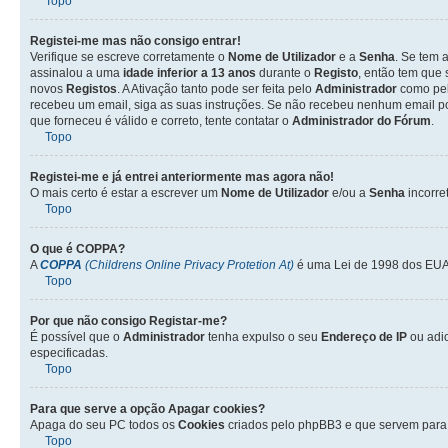
Topo
Registei-me mas não consigo entrar!
Verifique se escreve corretamente o
Nome de Utilizador
e a
Senha
. Se tem 
assinalou a uma
idade inferior a 13 anos
durante o
Registo
, então tem que 
novos
Registos
. A Ativação tanto pode ser feita pelo
Administrador
como pel
recebeu um email, siga as suas instruções. Se não recebeu nenhum email po
que forneceu é válido e correto, tente contatar o
Administrador do Fórum
.
Topo
Registei-me e já entrei anteriormente mas agora não!
O mais certo é estar a escrever um
Nome de Utilizador
e/ou a
Senha
incorre
Topo
O que é
COPPA
?
A
COPPA
(Childrens Online Privacy Protetion At)
é uma Lei de 1998 dos EUA 
Topo
Por que não consigo Registar-me?
É possível que o
Administrador
tenha expulso o seu
Endereço de IP
ou adi
especificadas.
Topo
Para que serve a opção
Apagar cookies
?
Apaga do seu PC todos os
Cookies
criados pelo phpBB3 e que servem para 
Topo