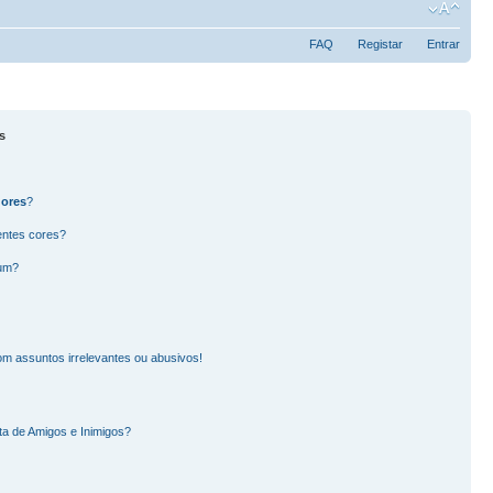
FAQ
Registar
Entrar
s
dores
?
entes cores?
rum?
m assuntos irrelevantes ou abusivos!
ta de Amigos e Inimigos?