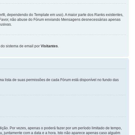
fil, dependendo do Template em uso). A maior parte dos Ranks existentes,
or Favor, não abuse do Fórum enviando Mensagens desnecessárias apenas
usivas.
o do sistema de email por
Visitantes
.
ma lista de suas permissões de cada Fórum está disponível no fundo das
ição. Por vezes, apenas o poderá fazer por um período limitado de tempo,
, juntamente com a data e a hora. Isto não aparece apenas caso alguém