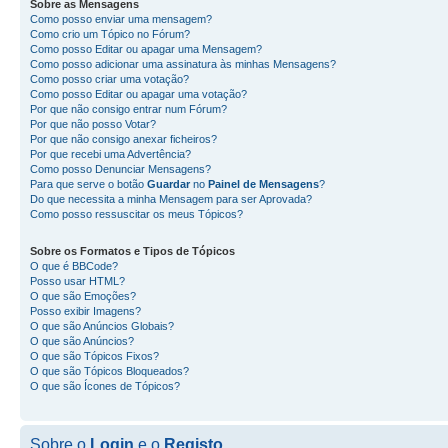
Sobre as
Mensagens
Como posso enviar uma mensagem?
Como crio um Tópico no Fórum?
Como posso Editar ou apagar uma Mensagem?
Como posso adicionar uma assinatura às minhas Mensagens?
Como posso criar uma votação?
Como posso Editar ou apagar uma votação?
Por que não consigo entrar num Fórum?
Por que não posso Votar?
Por que não consigo anexar ficheiros?
Por que recebi uma Advertência?
Como posso Denunciar Mensagens?
Para que serve o botão
Guardar
no
Painel de Mensagens
?
Do que necessita a minha Mensagem para ser Aprovada?
Como posso ressuscitar os meus Tópicos?
Sobre os
Formatos
e
Tipos de Tópicos
O que é BBCode?
Posso usar HTML?
O que são Emoções?
Posso exibir Imagens?
O que são Anúncios Globais?
O que são Anúncios?
O que são Tópicos Fixos?
O que são Tópicos Bloqueados?
O que são Ícones de Tópicos?
Sobre o
Login
e o
Registo