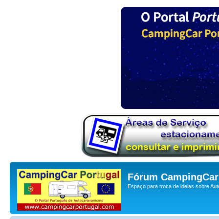
Fórum CampingCar 
Espaço para troca de ideias sobre Au