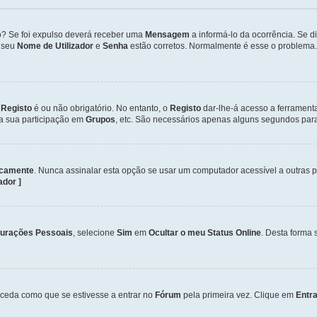
so? Se foi expulso deverá receber uma
Mensagem
a informá-lo da ocorrência. Se 
o seu
Nome de Utilizador
e
Senha
estão corretos. Normalmente é esse o problema.
o
Registo
é ou não obrigatório. No entanto, o
Registo
dar-lhe-á acesso a ferrament
 a sua participação em
Grupos
, etc. São necessários apenas alguns segundos para
icamente
. Nunca assinalar esta opção se usar um computador acessível a outras 
zador ]
gurações Pessoais
, selecione
Sim
em
Ocultar o meu Status Online
. Desta forma 
ceda como que se estivesse a entrar no
Fórum
pela primeira vez. Clique em
Entra