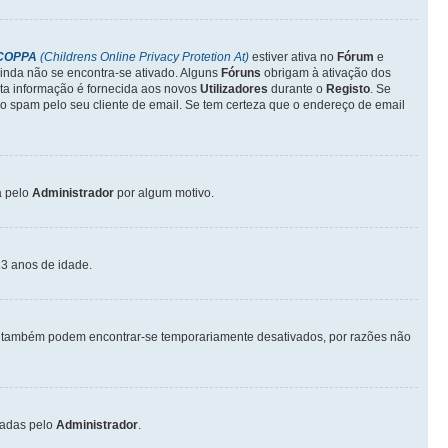
COPPA
(Childrens Online Privacy Protetion At)
estiver ativa no
Fórum
e
inda não se encontra-se ativado. Alguns
Fóruns
obrigam à ativação dos
sta informação é fornecida aos novos
Utilizadores
durante o
Registo
. Se
o spam pelo seu cliente de email. Se tem certeza que o endereço de email
a pelo
Administrador
por algum motivo.
3 anos de idade.
também podem encontrar-se temporariamente desativados, por razões não
vadas pelo
Administrador
.