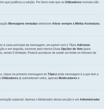
o que justificou a edição. Por favor note que os
Utilizadores
normais não
opção
Mensagens enviadas
selecione
Ativar sempre a Minha Assinatura
.
ior à caixa principal da mensagem, um painel com o Título
Adicionar
otação e em seguida, escrever pelo menos Duas
Opções de Voto
(para
o, sendo 0 ilimitado. Poderá acontecer de existir um limite no Número de
ção, clique na primeira mensagem do
Tópico
(esta mensagem é a que tem a
os
Utilizadores
já submeteram votos, apenas
Moderadores
e
autorização especial. Apenas o Moderador dessa secção e um
Administrador