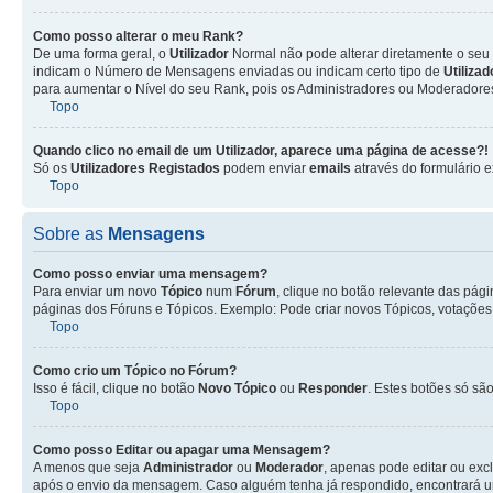
Como posso alterar o meu Rank?
De uma forma geral, o
Utilizador
Normal não pode alterar diretamente o seu 
indicam o Número de Mensagens enviadas ou indicam certo tipo de
Utiliza
para aumentar o Nível do seu Rank, pois os Administradores ou Moderadores 
Topo
Quando clico no email de um
Utilizador
, aparece uma página de acesse?!
Só os
Utilizadores Registados
podem enviar
emails
através do formulário e
Topo
Sobre as
Mensagens
Como posso enviar uma mensagem?
Para enviar um novo
Tópico
num
Fórum
, clique no botão relevante das pág
páginas dos Fóruns e Tópicos. Exemplo: Pode criar novos Tópicos, votações,
Topo
Como crio um Tópico no Fórum?
Isso é fácil, clique no botão
Novo Tópico
ou
Responder
. Estes botões só são
Topo
Como posso Editar ou apagar uma Mensagem?
A menos que seja
Administrador
ou
Moderador
, apenas pode editar ou exc
após o envio da mensagem. Caso alguém tenha já respondido, encontrará u