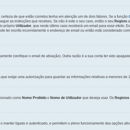
a certeza de que estão corretos tenha em atenção um de dois fatores. Se a função
seguir as instruções que recebeu. Se não é este o seu caso, então o seu
Registo
a
o próprio
Utilizador
, que neste último caso receberá um email para esse efeito. E
de ter escrito incorretamente o endereço de email ou então está considerado com
tamente (verifique o email de ativação). Outra razão é a sua conta ter sido apagad
que exige uma autorização para guardar as informações relativas a menores de 1
cionado como
Nome Proibido
o
Nome de Utilizador
que deseja usar. Os
Registos
o manter ligado e autenticado, e permitem o pleno funcionamento das opções ati