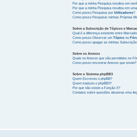
Por que a minha Pesquisa resultou em ne
Por que a minha Pesquisa resultou em uma
Como posso Pesquisar por
Utilizadores
?
Como posso Pesquisar minhas Próprias M
Sobre a
Subscrição de Tópicos
e
Marca
Qual é a diferença existente entre Marcad
Como posso Observar um
Tópico
ou
Fór
Como posso apagar as minhas Subscriçõe
Sobre os
Anexos
Quais os Anexos que são permitidos no F
Como posso encontrar Anexos que enviei?
Sobre o
Sistema phpBB3
Quem Escreveu o phpBB?
Quem traduziu o phpBB3?
Por que não existe a Função X?
Contatos sobre questões abusivas e/ou ileg