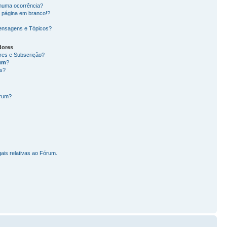
nhuma ocorrência?
 página em branco!?
ensagens e Tópicos?
dores
ores e Subscrição?
um
?
s?
órum?
ais relativas ao Fórum.