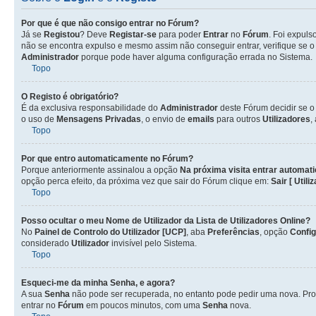
Por que é que não consigo entrar no Fórum?
Já se
Registou
? Deve
Registar-se
para poder
Entrar
no
Fórum
. Foi expul
não se encontra expulso e mesmo assim não conseguir entrar, verifique se 
Administrador
porque pode haver alguma configuração errada no Sistema.
Topo
O Registo é obrigatório?
É da exclusiva responsabilidade do
Administrador
deste Fórum decidir se 
o uso de
Mensagens Privadas
, o envio de
emails
para outros
Utilizadores
,
Topo
Por que entro automaticamente no Fórum?
Porque anteriormente assinalou a opção
Na próxima visita entrar automat
opção perca efeito, da próxima vez que sair do Fórum clique em:
Sair [ Utili
Topo
Posso ocultar o meu Nome de
Utilizador
da Lista de
Utilizadores
Online?
No
Painel de Controlo do Utilizador [UCP]
, aba
Preferências
, opção
Confi
considerado
Utilizador
invisível pelo Sistema.
Topo
Esqueci-me da minha Senha, e agora?
A sua
Senha
não pode ser recuperada, no entanto pode pedir uma nova. Pro
entrar no
Fórum
em poucos minutos, com uma
Senha
nova.