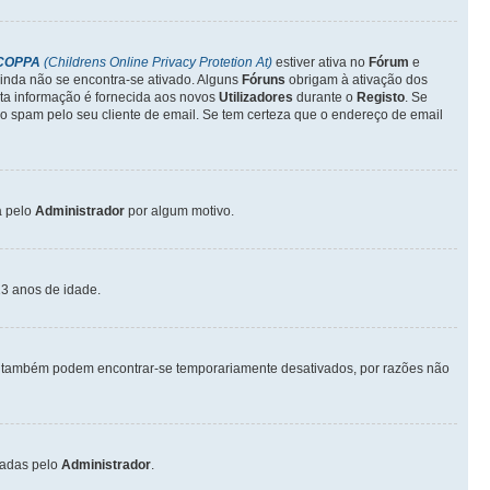
COPPA
(Childrens Online Privacy Protetion At)
estiver ativa no
Fórum
e
inda não se encontra-se ativado. Alguns
Fóruns
obrigam à ativação dos
sta informação é fornecida aos novos
Utilizadores
durante o
Registo
. Se
o spam pelo seu cliente de email. Se tem certeza que o endereço de email
a pelo
Administrador
por algum motivo.
3 anos de idade.
também podem encontrar-se temporariamente desativados, por razões não
vadas pelo
Administrador
.