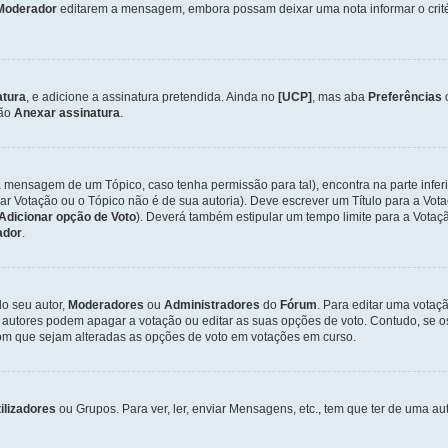
Moderador
editarem a mensagem, embora possam deixar uma nota informar o critéri
atura
, e adicione a assinatura pretendida. Ainda no
[UCP]
, mas aba
Preferências
ção
Anexar assinatura
.
a mensagem de um Tópico, caso tenha permissão para tal), encontra na parte infer
iar Votação ou o Tópico não é de sua autoria). Deve escrever um Título para a V
Adicionar opção de Voto
). Deverá também estipular um tempo limite para a Votaçã
ador
.
lo seu autor,
Moderadores
ou
Administradores
do
Fórum
. Para editar uma vota
 autores podem apagar a votação ou editar as suas opções de voto. Contudo, se 
com que sejam alteradas as opções de voto em votações em curso.
ilizadores
ou Grupos. Para ver, ler, enviar Mensagens, etc., tem que ter de uma 