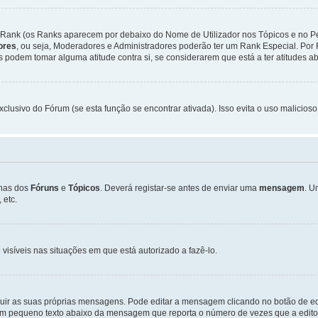
Rank (os Ranks aparecem por debaixo do Nome de Utilizador nos Tópicos e no Per
dores
, ou seja, Moderadores e Administradores poderão ter um Rank Especial. P
podem tomar alguma atitude contra si, se considerarem que está a ter atitudes ab
xclusivo do Fórum (se esta função se encontrar ativada). Isso evita o uso malicios
inas dos
Fóruns
e
Tópicos
. Deverá registar-se antes de enviar uma
mensagem
. U
 etc.
 visíveis nas situações em que está autorizado a fazê-lo.
luir as suas próprias mensagens. Pode editar a mensagem clicando no botão de ed
m pequeno texto abaixo da mensagem que reporta o número de vezes que a editou