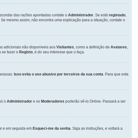
discordar das razões apontadas contate o
Administrador
. Se está
registado
,
 Se mesmo assim, não encontra uma explicação para a situação, contate o
as adicionais não disponíveis aos
Visitantes
, como a definição de
Avatares
,
 se fazer o
Registo
, é do seu interesse que o faça.
pessoas.
Isso evita o uso abusivo por terceiros da sua conta
. Para que esta
só o
Administrador
e os
Moderadores
poderão vê-lo Online. Passará a ser
r
e em seguida em
Esqueci-me da senha
. Siga as instruções, e voltará a