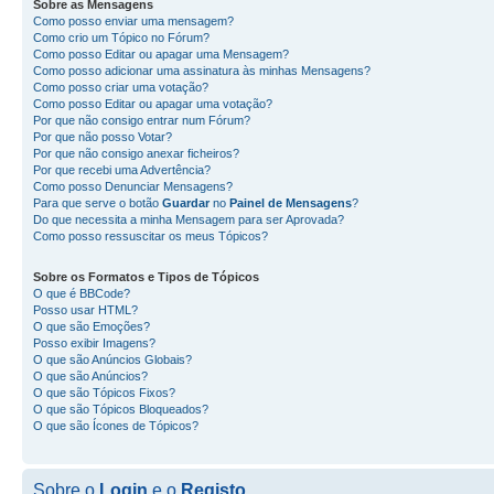
Sobre as
Mensagens
Como posso enviar uma mensagem?
Como crio um Tópico no Fórum?
Como posso Editar ou apagar uma Mensagem?
Como posso adicionar uma assinatura às minhas Mensagens?
Como posso criar uma votação?
Como posso Editar ou apagar uma votação?
Por que não consigo entrar num Fórum?
Por que não posso Votar?
Por que não consigo anexar ficheiros?
Por que recebi uma Advertência?
Como posso Denunciar Mensagens?
Para que serve o botão
Guardar
no
Painel de Mensagens
?
Do que necessita a minha Mensagem para ser Aprovada?
Como posso ressuscitar os meus Tópicos?
Sobre os
Formatos
e
Tipos de Tópicos
O que é BBCode?
Posso usar HTML?
O que são Emoções?
Posso exibir Imagens?
O que são Anúncios Globais?
O que são Anúncios?
O que são Tópicos Fixos?
O que são Tópicos Bloqueados?
O que são Ícones de Tópicos?
Sobre o
Login
e o
Registo