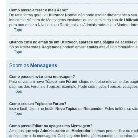
Como posso alterar o meu Rank?
De uma forma geral, o
Utilizador
Normal não pode alterar diretamente o seu 
indicam o Número de Mensagens enviadas ou indicam certo tipo de
Utiliza
para aumentar o Nível do seu Rank, pois os Administradores ou Moderadores 
Topo
Quando clico no email de um
Utilizador
, aparece uma página de acesse?!
Só os
Utilizadores Registados
podem enviar
emails
através do formulário e
Topo
Sobre as
Mensagens
Como posso enviar uma mensagem?
Para enviar um novo
Tópico
num
Fórum
, clique no botão relevante das pág
páginas dos Fóruns e Tópicos. Exemplo: Pode criar novos Tópicos, votações,
Topo
Como crio um Tópico no Fórum?
Isso é fácil, clique no botão
Novo Tópico
ou
Responder
. Estes botões só são
Topo
Como posso Editar ou apagar uma Mensagem?
A menos que seja
Administrador
ou
Moderador
, apenas pode editar ou exc
após o envio da mensagem. Caso alguém tenha já respondido, encontrará u