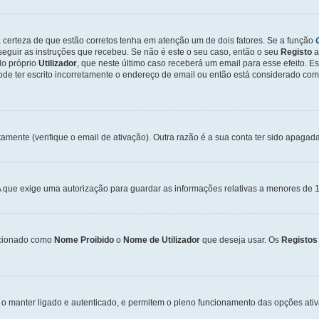
a certeza de que estão corretos tenha em atenção um de dois fatores. Se a função
seguir as instruções que recebeu. Se não é este o seu caso, então o seu
Registo
a
o próprio
Utilizador
, que neste último caso receberá um email para esse efeito. E
de ter escrito incorretamente o endereço de email ou então está considerado com
tamente (verifique o email de ativação). Outra razão é a sua conta ter sido apagad
que exige uma autorização para guardar as informações relativas a menores de 1
cionado como
Nome Proibido
o
Nome de Utilizador
que deseja usar. Os
Registos
o manter ligado e autenticado, e permitem o pleno funcionamento das opções ati