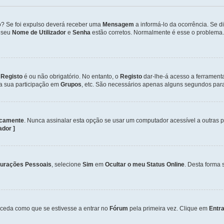
so? Se foi expulso deverá receber uma
Mensagem
a informá-lo da ocorrência. Se 
o seu
Nome de Utilizador
e
Senha
estão corretos. Normalmente é esse o problema.
o
Registo
é ou não obrigatório. No entanto, o
Registo
dar-lhe-á acesso a ferrament
 a sua participação em
Grupos
, etc. São necessários apenas alguns segundos para
icamente
. Nunca assinalar esta opção se usar um computador acessível a outras 
zador ]
gurações Pessoais
, selecione
Sim
em
Ocultar o meu Status Online
. Desta forma 
ceda como que se estivesse a entrar no
Fórum
pela primeira vez. Clique em
Entra