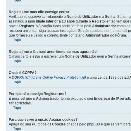
Topo
Registei-me mas não consigo entrar!
Verifique se escreve corretamente o
Nome de Utilizador
e a
Senha
. Se tem 
assinalou a uma
idade inferior a 13 anos
durante o
Registo
, então tem que 
novos
Registos
. A Ativação tanto pode ser feita pelo
Administrador
como pel
recebeu um email, siga as suas instruções. Se não recebeu nenhum email po
que forneceu é válido e correto, tente contatar o
Administrador do Fórum
.
Topo
Registei-me e já entrei anteriormente mas agora não!
O mais certo é estar a escrever um
Nome de Utilizador
e/ou a
Senha
incorre
Topo
O que é
COPPA
?
A
COPPA
(Childrens Online Privacy Protetion At)
é uma Lei de 1998 dos EUA 
Topo
Por que não consigo Registar-me?
É possível que o
Administrador
tenha expulso o seu
Endereço de IP
ou adi
especificadas.
Topo
Para que serve a opção
Apagar cookies
?
Apaga do seu PC todos os
Cookies
criados pelo phpBB3 e que servem para 
Topo