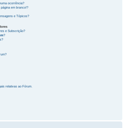
nhuma ocorrência?
 página em branco!?
ensagens e Tópicos?
dores
ores e Subscrição?
um
?
s?
órum?
ais relativas ao Fórum.