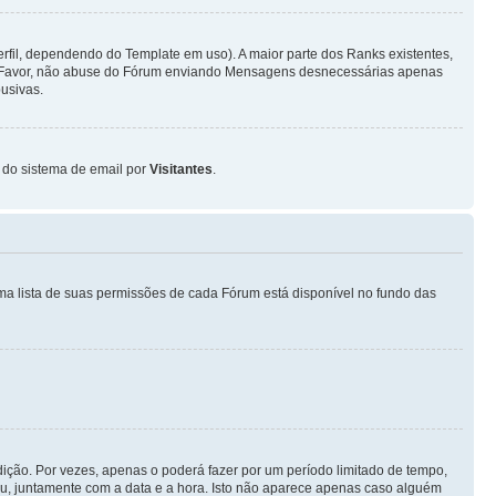
fil, dependendo do Template em uso). A maior parte dos Ranks existentes,
or Favor, não abuse do Fórum enviando Mensagens desnecessárias apenas
usivas.
o do sistema de email por
Visitantes
.
ma lista de suas permissões de cada Fórum está disponível no fundo das
ição. Por vezes, apenas o poderá fazer por um período limitado de tempo,
, juntamente com a data e a hora. Isto não aparece apenas caso alguém