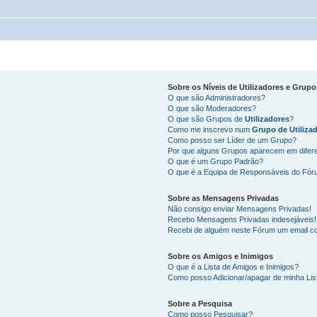
Sobre os
Níveis de Utilizadores
e
Grupo
O que são Administradores?
O que são Moderadores?
O que são Grupos de
Utilizadores
?
Como me inscrevo num
Grupo de Utiliza
Como posso ser Líder de um Grupo?
Por que alguns Grupos aparecem em difer
O que é um Grupo Padrão?
O que é a Equipa de Responsáveis do Fó
Sobre as
Mensagens Privadas
Não consigo enviar Mensagens Privadas!
Recebo Mensagens Privadas indesejáveis!
Recebi de alguém neste Fórum um email co
Sobre os
Amigos
e
Inimigos
O que é a Lista de Amigos e Inimigos?
Como posso Adicionar/apagar de minha Lis
Sobre a
Pesquisa
Como posso Pesquisar?