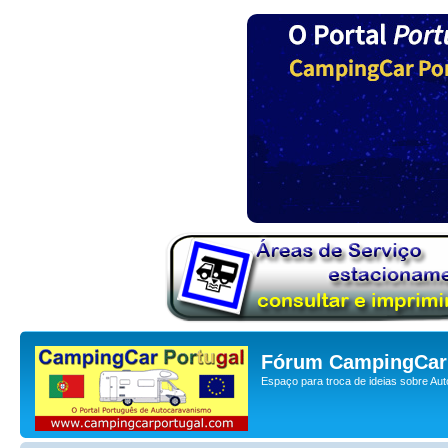
Fórum CampingCar 
Espaço para troca de ideias sobre Au