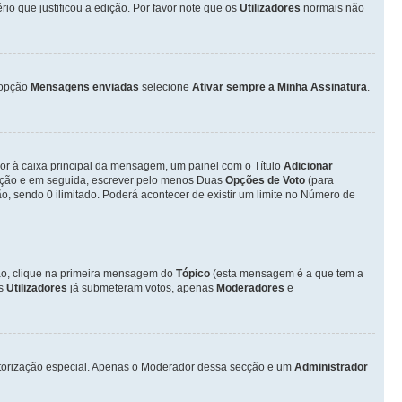
o que justificou a edição. Por favor note que os
Utilizadores
normais não
opção
Mensagens enviadas
selecione
Ativar sempre a Minha Assinatura
.
ior à caixa principal da mensagem, um painel com o Título
Adicionar
otação e em seguida, escrever pelo menos Duas
Opções de Voto
(para
o, sendo 0 ilimitado. Poderá acontecer de existir um limite no Número de
ção, clique na primeira mensagem do
Tópico
(esta mensagem é a que tem a
os
Utilizadores
já submeteram votos, apenas
Moderadores
e
autorização especial. Apenas o Moderador dessa secção e um
Administrador