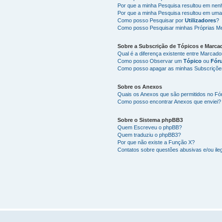
Por que a minha Pesquisa resultou em ne
Por que a minha Pesquisa resultou em uma
Como posso Pesquisar por
Utilizadores
?
Como posso Pesquisar minhas Próprias M
Sobre a
Subscrição de Tópicos
e
Marca
Qual é a diferença existente entre Marcad
Como posso Observar um
Tópico
ou
Fór
Como posso apagar as minhas Subscriçõe
Sobre os
Anexos
Quais os Anexos que são permitidos no F
Como posso encontrar Anexos que enviei?
Sobre o
Sistema phpBB3
Quem Escreveu o phpBB?
Quem traduziu o phpBB3?
Por que não existe a Função X?
Contatos sobre questões abusivas e/ou ileg