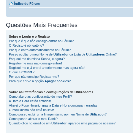
Índice do Fórum
Questões Mais Frequentes
Sobre o
Login
e o
Registo
Por que é que não consigo entrar no Fórum?
O Registo é obrigatório?
Por que entro automaticamente no Fórum?
Posso ocultar o meu Nome de
Utilizador
da Lista de
Utilizadores
Online?
Esqueci-me da minha Senha, e agora?
Registei-me mas não consigo entrar!
Registei-me e já entrei anteriormente mas agora não!
O que é
COPPA
?
Por que não consigo Registar-me?
Para que serve a opção
Apagar cookies
?
Sobre as
Preferências e configurações de Utilizadores
Como altero as configuração do meu Perfil?
A Data e Hora estão erradas!
Alterei o Fuso Horário, mas a Data e Hora continuam erradas!
O meu idioma não está na lista!
Como posso exibir uma Imagem junto ao meu Nome de
Utilizador
?
Como posso alterar o meu Rank?
Quando clico no email de um
Utilizador
, aparece uma página de acesse?!