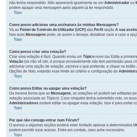
não tenha respondido. Não aparecerá igualmente se um
Administrador
ou
podem apagar uma mensagem após alguém já ter respondido.
Topo
Como posso adicionar uma assinatura às minhas Mensagens?
Vá ao
Painel de Controlo do Utilizador [UCP]
aba
Perfil
opção
A sua assin
Nas suas
Mensagens
pode, se assim o desejar, desativar caso a caso a op
Topo
Como posso criar uma votação?
Criar uma votação é fácil. Quando envia um
Tópico
novo (ou Edita a primeir
Votação
(se não vê isto, é porque provavelmente não tem permissão para cr
adicionar uma opção de votação, escreva o que pretende, e clique no botão
Opções de Voto, estando esse limite ao critério e configuração do
Administr
Topo
Como posso Editar ou apagar uma votação?
Da mesma forma que as
Mensagens
, as votações só podem ser editadas pe
votação associada ao Tópico). Caso ninguém tenha submetido voto, os seus
Administradores
podem editar ou apagar essa votação. Isso é para evitar 
Topo
Por que não consigo entrar num Fórum?
O acesso a algumas seções poderá estar limitado apenas a determinados
Ut
podem permitir esse acesso. Entre em contato, caso ache necessário.
Topo