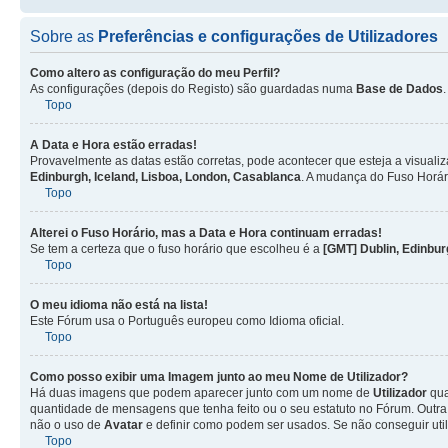
Sobre as
Preferências e configurações de Utilizadores
Como altero as configuração do meu Perfil?
As configurações (depois do Registo) são guardadas numa
Base de Dados
Topo
A Data e Hora estão erradas!
Provavelmente as datas estão corretas, pode acontecer que esteja a visualiz
Edinburgh, Iceland, Lisboa, London, Casablanca
. A mudança do Fuso Horár
Topo
Alterei o Fuso Horário, mas a Data e Hora continuam erradas!
Se tem a certeza que o fuso horário que escolheu é a
[GMT] Dublin, Edinbur
Topo
O meu idioma não está na lista!
Este Fórum usa o Português europeu como Idioma oficial.
Topo
Como posso exibir uma Imagem junto ao meu Nome de
Utilizador
?
Há duas imagens que podem aparecer junto com um nome de
Utilizador
qua
quantidade de mensagens que tenha feito ou o seu estatuto no Fórum. Out
não o uso de
Avatar
e definir como podem ser usados. Se não conseguir uti
Topo