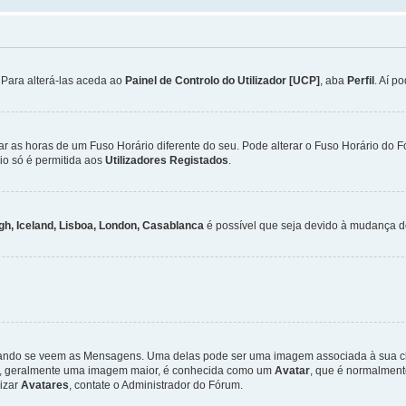
. Para alterá-las aceda ao
Painel de Controlo do Utilizador [UCP]
, aba
Perfil
. Aí p
ar as horas de um Fuso Horário diferente do seu. Pode alterar o Fuso Horário do 
io só é permitida aos
Utilizadores Registados
.
gh, Iceland, Lisboa, London, Casablanca
é possível que seja devido à mudança de
ndo se veem as Mensagens. Uma delas pode ser uma imagem associada à sua class
ra, geralmente uma imagem maior, é conhecida como um
Avatar
, que é normalment
lizar
Avatares
, contate o Administrador do Fórum.