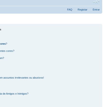
FAQ
Registar
Entrar
s
dores
?
entes cores?
rum?
m assuntos irrelevantes ou abusivos!
ta de Amigos e Inimigos?