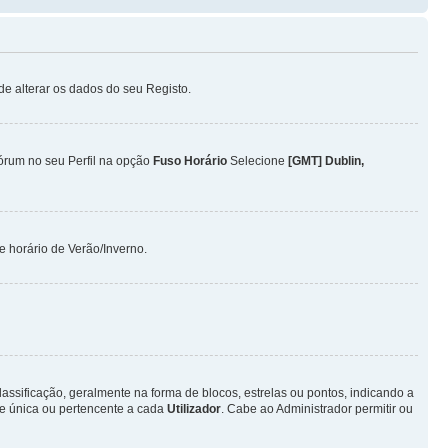
ode alterar os dados do seu Registo.
Fórum no seu Perfil na opção
Fuso Horário
Selecione
[GMT] Dublin,
 horário de Verão/Inverno.
ificação, geralmente na forma de blocos, estrelas ou pontos, indicando a
e única ou pertencente a cada
Utilizador
. Cabe ao Administrador permitir ou