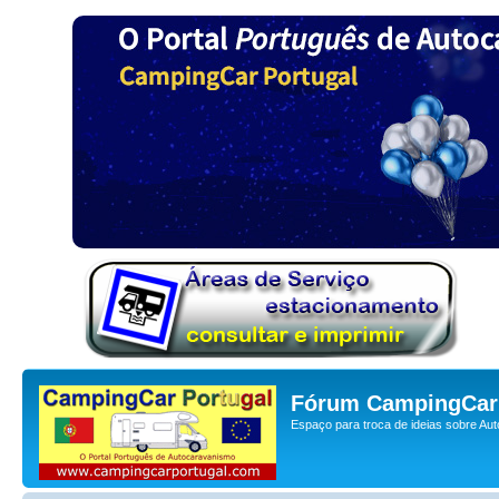
Fórum CampingCar 
Espaço para troca de ideias sobre Au