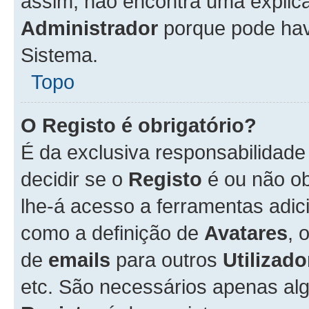
assim, não encontra uma explica
Administrador
porque pode hav
Sistema.
Topo
O Registo é obrigatório?
É da exclusiva responsabilidad
decidir se o
Registo
é ou não ob
lhe-á acesso a ferramentas adic
como a definição de
Avatares
, 
de
emails
para outros
Utilizado
etc. São necessários apenas al