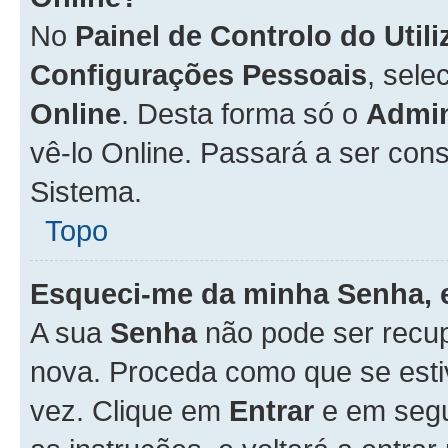
No
Painel de Controlo do Util
Configurações Pessoais
, sele
Online
. Desta forma só o
Admin
vê-lo Online. Passará a ser con
Sistema.
Topo
Esqueci-me da minha Senha, 
A sua
Senha
não pode ser recup
nova. Proceda como que se esti
vez. Clique em
Entrar
e em seg