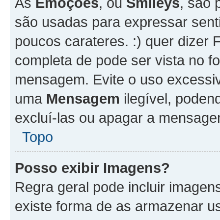
As
Emoções
, ou
Smileys
, são 
são usadas para expressar senti
poucos carateres. :) quer dizer Fel
completa de pode ser vista no fo
mensagem. Evite o uso excessi
uma
Mensagem
ilegível, poden
excluí-las ou apagar a mensagem
Topo
Posso exibir Imagens?
Regra geral pode incluir image
existe forma de as armazenar u