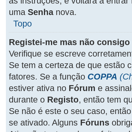
as instruções, e voltará a entrar
uma
Senha
nova.
Topo
Registei-me mas não consigo 
Verifique se escreve corretame
Se tem a certeza de que estão 
fatores. Se a função
COPPA
(Ch
estiver ativa no
Fórum
e assina
durante o
Registo
, então tem q
Se não é este o seu caso, entã
se ativado. Alguns
Fóruns
obrig