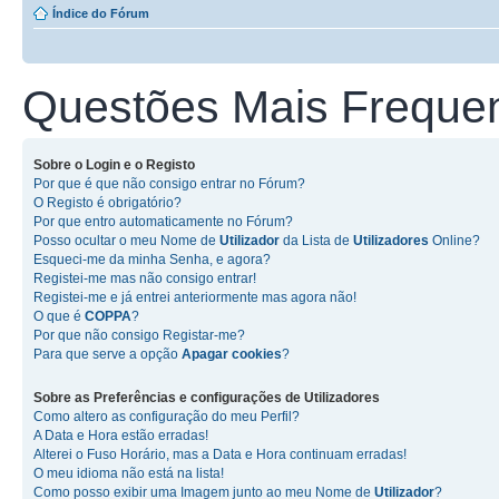
Índice do Fórum
Questões Mais Freque
Sobre o
Login
e o
Registo
Por que é que não consigo entrar no Fórum?
O Registo é obrigatório?
Por que entro automaticamente no Fórum?
Posso ocultar o meu Nome de
Utilizador
da Lista de
Utilizadores
Online?
Esqueci-me da minha Senha, e agora?
Registei-me mas não consigo entrar!
Registei-me e já entrei anteriormente mas agora não!
O que é
COPPA
?
Por que não consigo Registar-me?
Para que serve a opção
Apagar cookies
?
Sobre as
Preferências e configurações de Utilizadores
Como altero as configuração do meu Perfil?
A Data e Hora estão erradas!
Alterei o Fuso Horário, mas a Data e Hora continuam erradas!
O meu idioma não está na lista!
Como posso exibir uma Imagem junto ao meu Nome de
Utilizador
?