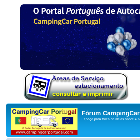
Fórum CampingCar 
Espaço para troca de ideias sobre Au