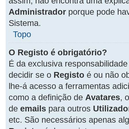
assim, não encontra uma explica
Administrador
porque pode hav
Sistema.
Topo
O Registo é obrigatório?
É da exclusiva responsabilidad
decidir se o
Registo
é ou não ob
lhe-á acesso a ferramentas adic
como a definição de
Avatares
, 
de
emails
para outros
Utilizado
etc. São necessários apenas al