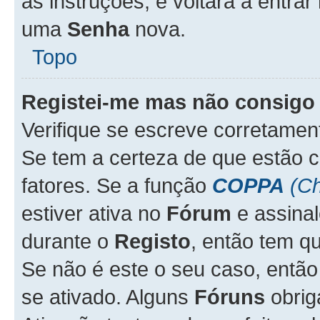
as instruções, e voltará a entrar
uma
Senha
nova.
Topo
Registei-me mas não consigo 
Verifique se escreve corretame
Se tem a certeza de que estão 
fatores. Se a função
COPPA
(Ch
estiver ativa no
Fórum
e assina
durante o
Registo
, então tem q
Se não é este o seu caso, entã
se ativado. Alguns
Fóruns
obrig