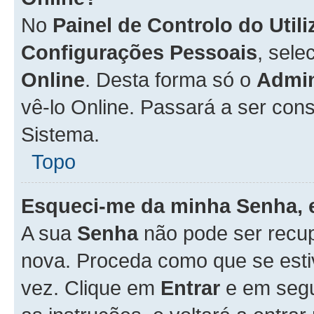
No
Painel de Controlo do Util
Configurações Pessoais
, sele
Online
. Desta forma só o
Admin
vê-lo Online. Passará a ser con
Sistema.
Topo
Esqueci-me da minha Senha, 
A sua
Senha
não pode ser recup
nova. Proceda como que se esti
vez. Clique em
Entrar
e em seg