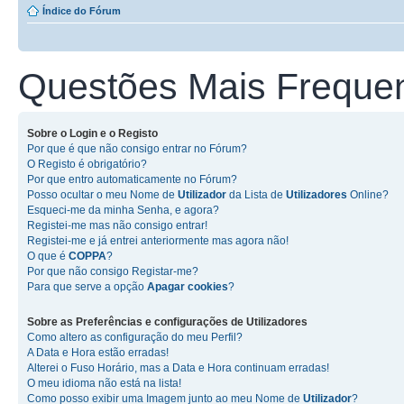
Índice do Fórum
Questões Mais Freque
Sobre o
Login
e o
Registo
Por que é que não consigo entrar no Fórum?
O Registo é obrigatório?
Por que entro automaticamente no Fórum?
Posso ocultar o meu Nome de
Utilizador
da Lista de
Utilizadores
Online?
Esqueci-me da minha Senha, e agora?
Registei-me mas não consigo entrar!
Registei-me e já entrei anteriormente mas agora não!
O que é
COPPA
?
Por que não consigo Registar-me?
Para que serve a opção
Apagar cookies
?
Sobre as
Preferências e configurações de Utilizadores
Como altero as configuração do meu Perfil?
A Data e Hora estão erradas!
Alterei o Fuso Horário, mas a Data e Hora continuam erradas!
O meu idioma não está na lista!
Como posso exibir uma Imagem junto ao meu Nome de
Utilizador
?