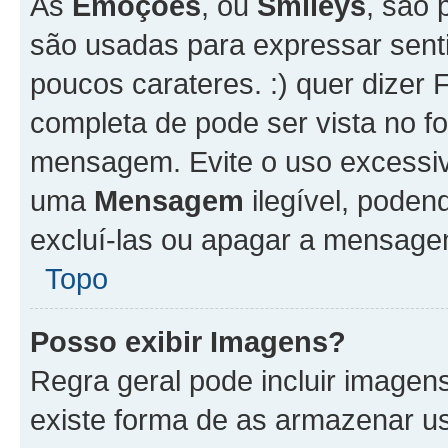
As
Emoções
, ou
Smileys
, são 
são usadas para expressar senti
poucos carateres. :) quer dizer Fel
completa de pode ser vista no fo
mensagem. Evite o uso excessi
uma
Mensagem
ilegível, poden
excluí-las ou apagar a mensagem
Topo
Posso exibir Imagens?
Regra geral pode incluir image
existe forma de as armazenar u