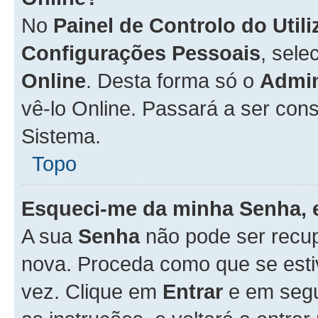
No
Painel de Controlo do Util
Configurações Pessoais
, sele
Online
. Desta forma só o
Admin
vê-lo Online. Passará a ser con
Sistema.
Topo
Esqueci-me da minha Senha, 
A sua
Senha
não pode ser recup
nova. Proceda como que se esti
vez. Clique em
Entrar
e em seg