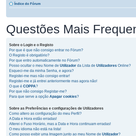
Índice do Fórum
Questões Mais Freque
Sobre o
Login
e o
Registo
Por que é que não consigo entrar no Fórum?
O Registo é obrigatório?
Por que entro automaticamente no Fórum?
Posso ocultar o meu Nome de
Utilizador
da Lista de
Utilizadores
Online?
Esqueci-me da minha Senha, e agora?
Registei-me mas não consigo entrar!
Registei-me e já entrei anteriormente mas agora não!
O que é
COPPA
?
Por que não consigo Registar-me?
Para que serve a opção
Apagar cookies
?
Sobre as
Preferências e configurações de Utilizadores
Como altero as configuração do meu Perfil?
A Data e Hora estão erradas!
Alterei o Fuso Horário, mas a Data e Hora continuam erradas!
O meu idioma não está na lista!
Como posso exibir uma Imagem junto ao meu Nome de
Utilizador
?