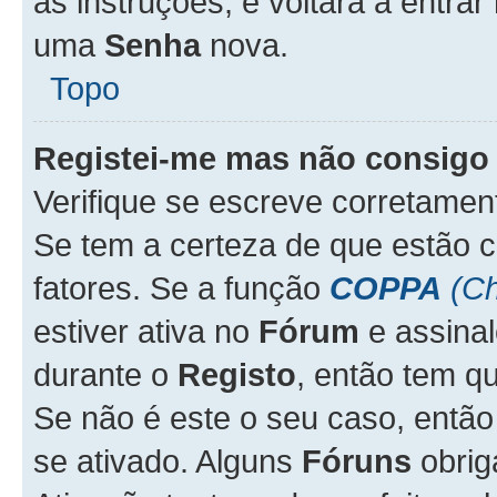
as instruções, e voltará a entrar
uma
Senha
nova.
Topo
Registei-me mas não consigo 
Verifique se escreve corretame
Se tem a certeza de que estão 
fatores. Se a função
COPPA
(Ch
estiver ativa no
Fórum
e assina
durante o
Registo
, então tem q
Se não é este o seu caso, entã
se ativado. Alguns
Fóruns
obrig