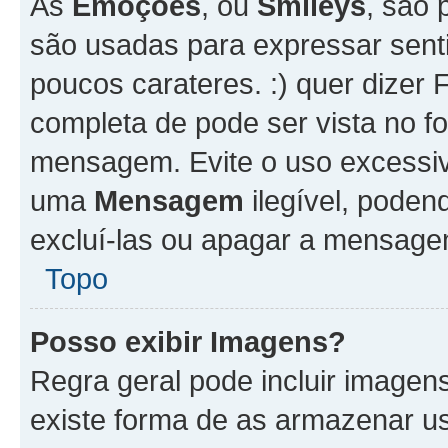
As
Emoções
, ou
Smileys
, são 
são usadas para expressar senti
poucos carateres. :) quer dizer Fel
completa de pode ser vista no fo
mensagem. Evite o uso excessi
uma
Mensagem
ilegível, poden
excluí-las ou apagar a mensagem
Topo
Posso exibir Imagens?
Regra geral pode incluir image
existe forma de as armazenar u