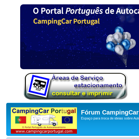
Fórum CampingCar 
Espaço para troca de ideias sobre Au