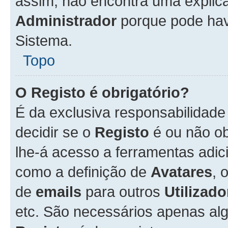
assim, não encontra uma explica
Administrador
porque pode hav
Sistema.
Topo
O Registo é obrigatório?
É da exclusiva responsabilidad
decidir se o
Registo
é ou não ob
lhe-á acesso a ferramentas adic
como a definição de
Avatares
, 
de
emails
para outros
Utilizado
etc. São necessários apenas al