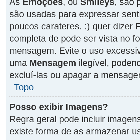
As
Emoções
, ou
Smileys
, são 
são usadas para expressar senti
poucos carateres. :) quer dizer Fel
completa de pode ser vista no fo
mensagem. Evite o uso excessi
uma
Mensagem
ilegível, poden
excluí-las ou apagar a mensagem
Topo
Posso exibir Imagens?
Regra geral pode incluir image
existe forma de as armazenar u