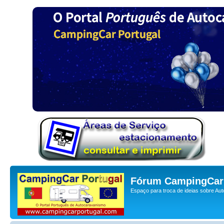
Fórum CampingCar 
Espaço para troca de ideias sobre Au