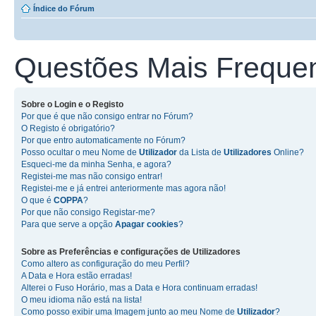
Índice do Fórum
Questões Mais Freque
Sobre o
Login
e o
Registo
Por que é que não consigo entrar no Fórum?
O Registo é obrigatório?
Por que entro automaticamente no Fórum?
Posso ocultar o meu Nome de
Utilizador
da Lista de
Utilizadores
Online?
Esqueci-me da minha Senha, e agora?
Registei-me mas não consigo entrar!
Registei-me e já entrei anteriormente mas agora não!
O que é
COPPA
?
Por que não consigo Registar-me?
Para que serve a opção
Apagar cookies
?
Sobre as
Preferências e configurações de Utilizadores
Como altero as configuração do meu Perfil?
A Data e Hora estão erradas!
Alterei o Fuso Horário, mas a Data e Hora continuam erradas!
O meu idioma não está na lista!
Como posso exibir uma Imagem junto ao meu Nome de
Utilizador
?