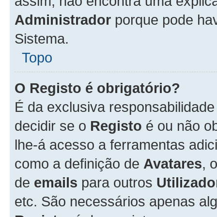
assim, não encontra uma explica
Administrador
porque pode hav
Sistema.
Topo
O Registo é obrigatório?
É da exclusiva responsabilidad
decidir se o
Registo
é ou não ob
lhe-á acesso a ferramentas adic
como a definição de
Avatares
, 
de
emails
para outros
Utilizado
etc. São necessários apenas al