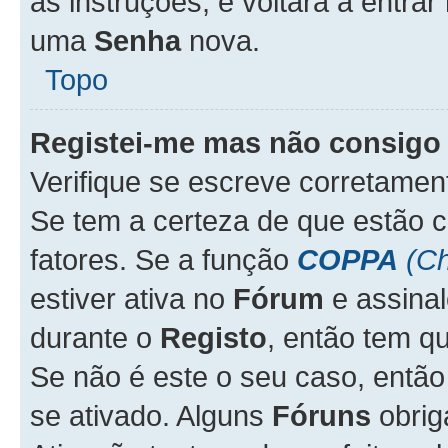
as instruções, e voltará a entrar
uma
Senha
nova.
Topo
Registei-me mas não consigo 
Verifique se escreve corretame
Se tem a certeza de que estão 
fatores. Se a função
COPPA
(Ch
estiver ativa no
Fórum
e assina
durante o
Registo
, então tem q
Se não é este o seu caso, entã
se ativado. Alguns
Fóruns
obrig