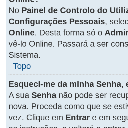
No
Painel de Controlo do Util
Configurações Pessoais
, sele
Online
. Desta forma só o
Admin
vê-lo Online. Passará a ser con
Sistema.
Topo
Esqueci-me da minha Senha, 
A sua
Senha
não pode ser recup
nova. Proceda como que se esti
vez. Clique em
Entrar
e em seg