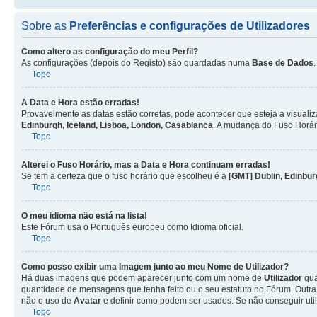
Sobre as
Preferências e configurações de Utilizadores
Como altero as configuração do meu Perfil?
As configurações (depois do Registo) são guardadas numa
Base de Dados
Topo
A Data e Hora estão erradas!
Provavelmente as datas estão corretas, pode acontecer que esteja a visualiz
Edinburgh, Iceland, Lisboa, London, Casablanca
. A mudança do Fuso Horár
Topo
Alterei o Fuso Horário, mas a Data e Hora continuam erradas!
Se tem a certeza que o fuso horário que escolheu é a
[GMT] Dublin, Edinbur
Topo
O meu idioma não está na lista!
Este Fórum usa o Português europeu como Idioma oficial.
Topo
Como posso exibir uma Imagem junto ao meu Nome de
Utilizador
?
Há duas imagens que podem aparecer junto com um nome de
Utilizador
qua
quantidade de mensagens que tenha feito ou o seu estatuto no Fórum. Out
não o uso de
Avatar
e definir como podem ser usados. Se não conseguir uti
Topo