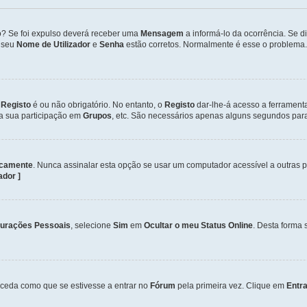
so? Se foi expulso deverá receber uma
Mensagem
a informá-lo da ocorrência. Se 
o seu
Nome de Utilizador
e
Senha
estão corretos. Normalmente é esse o problema.
o
Registo
é ou não obrigatório. No entanto, o
Registo
dar-lhe-á acesso a ferrament
 a sua participação em
Grupos
, etc. São necessários apenas alguns segundos para
icamente
. Nunca assinalar esta opção se usar um computador acessível a outras 
zador ]
gurações Pessoais
, selecione
Sim
em
Ocultar o meu Status Online
. Desta forma 
ceda como que se estivesse a entrar no
Fórum
pela primeira vez. Clique em
Entra