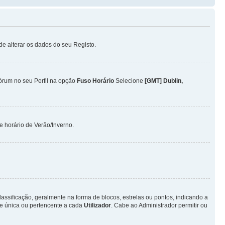
ode alterar os dados do seu Registo.
Fórum no seu Perfil na opção
Fuso Horário
Selecione
[GMT] Dublin,
 horário de Verão/Inverno.
ificação, geralmente na forma de blocos, estrelas ou pontos, indicando a
e única ou pertencente a cada
Utilizador
. Cabe ao Administrador permitir ou