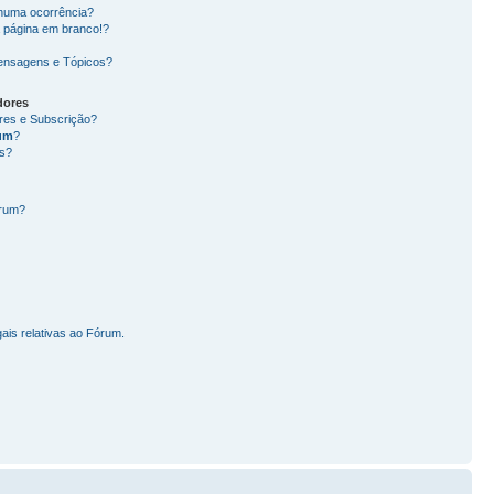
nhuma ocorrência?
 página em branco!?
ensagens e Tópicos?
dores
ores e Subscrição?
um
?
s?
órum?
ais relativas ao Fórum.