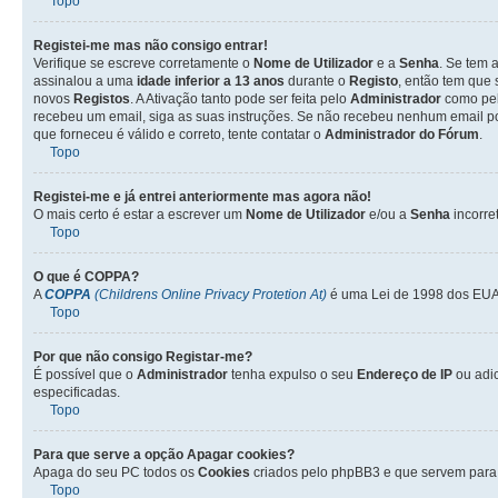
Topo
Registei-me mas não consigo entrar!
Verifique se escreve corretamente o
Nome de Utilizador
e a
Senha
. Se tem 
assinalou a uma
idade inferior a 13 anos
durante o
Registo
, então tem que 
novos
Registos
. A Ativação tanto pode ser feita pelo
Administrador
como pel
recebeu um email, siga as suas instruções. Se não recebeu nenhum email po
que forneceu é válido e correto, tente contatar o
Administrador do Fórum
.
Topo
Registei-me e já entrei anteriormente mas agora não!
O mais certo é estar a escrever um
Nome de Utilizador
e/ou a
Senha
incorre
Topo
O que é
COPPA
?
A
COPPA
(Childrens Online Privacy Protetion At)
é uma Lei de 1998 dos EUA 
Topo
Por que não consigo Registar-me?
É possível que o
Administrador
tenha expulso o seu
Endereço de IP
ou adi
especificadas.
Topo
Para que serve a opção
Apagar cookies
?
Apaga do seu PC todos os
Cookies
criados pelo phpBB3 e que servem para 
Topo