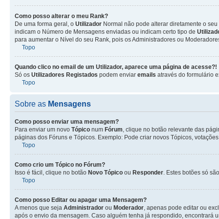
Como posso alterar o meu Rank?
De uma forma geral, o
Utilizador
Normal não pode alterar diretamente o seu 
indicam o Número de Mensagens enviadas ou indicam certo tipo de
Utiliza
para aumentar o Nível do seu Rank, pois os Administradores ou Moderadores 
Topo
Quando clico no email de um
Utilizador
, aparece uma página de acesse?!
Só os
Utilizadores Registados
podem enviar
emails
através do formulário e
Topo
Sobre as
Mensagens
Como posso enviar uma mensagem?
Para enviar um novo
Tópico
num
Fórum
, clique no botão relevante das pág
páginas dos Fóruns e Tópicos. Exemplo: Pode criar novos Tópicos, votações,
Topo
Como crio um Tópico no Fórum?
Isso é fácil, clique no botão
Novo Tópico
ou
Responder
. Estes botões só são
Topo
Como posso Editar ou apagar uma Mensagem?
A menos que seja
Administrador
ou
Moderador
, apenas pode editar ou exc
após o envio da mensagem. Caso alguém tenha já respondido, encontrará u