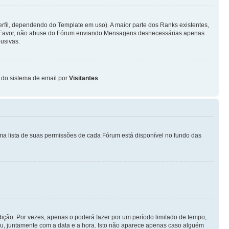
fil, dependendo do Template em uso). A maior parte dos Ranks existentes,
or Favor, não abuse do Fórum enviando Mensagens desnecessárias apenas
usivas.
o do sistema de email por
Visitantes
.
ma lista de suas permissões de cada Fórum está disponível no fundo das
ição. Por vezes, apenas o poderá fazer por um período limitado de tempo,
, juntamente com a data e a hora. Isto não aparece apenas caso alguém