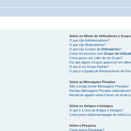
Sobre os
Níveis de Utilizadores
e
Grupo
O que são Administradores?
O que são Moderadores?
O que são Grupos de
Utilizadores
?
Como me inscrevo num
Grupo de Utiliza
Como posso ser Líder de um Grupo?
Por que alguns Grupos aparecem em difer
O que é um Grupo Padrão?
O que é a Equipa de Responsáveis do Fó
Sobre as
Mensagens Privadas
Não consigo enviar Mensagens Privadas!
Recebo Mensagens Privadas indesejáveis!
Recebi de alguém neste Fórum um email co
Sobre os
Amigos
e
Inimigos
O que é a Lista de Amigos e Inimigos?
Como posso Adicionar/apagar de minha Lis
Sobre a
Pesquisa
Como posso Pesquisar?