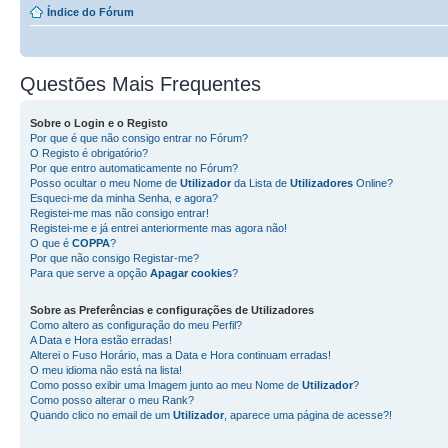
Índice do Fórum
Questões Mais Frequentes
Sobre o
Login
e o
Registo
Por que é que não consigo entrar no Fórum?
O Registo é obrigatório?
Por que entro automaticamente no Fórum?
Posso ocultar o meu Nome de
Utilizador
da Lista de
Utilizadores
Online?
Esqueci-me da minha Senha, e agora?
Registei-me mas não consigo entrar!
Registei-me e já entrei anteriormente mas agora não!
O que é
COPPA
?
Por que não consigo Registar-me?
Para que serve a opção
Apagar cookies
?
Sobre as
Preferências e configurações de Utilizadores
Como altero as configuração do meu Perfil?
A Data e Hora estão erradas!
Alterei o Fuso Horário, mas a Data e Hora continuam erradas!
O meu idioma não está na lista!
Como posso exibir uma Imagem junto ao meu Nome de
Utilizador
?
Como posso alterar o meu Rank?
Quando clico no email de um
Utilizador
, aparece uma página de acesse?!