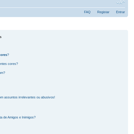
FAQ
Registar
Entrar
s
dores
?
entes cores?
rum?
m assuntos irrelevantes ou abusivos!
ta de Amigos e Inimigos?