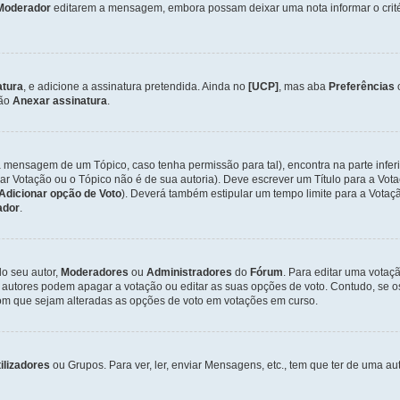
Moderador
editarem a mensagem, embora possam deixar uma nota informar o critéri
atura
, e adicione a assinatura pretendida. Ainda no
[UCP]
, mas aba
Preferências
ção
Anexar assinatura
.
a mensagem de um Tópico, caso tenha permissão para tal), encontra na parte infer
iar Votação ou o Tópico não é de sua autoria). Deve escrever um Título para a V
Adicionar opção de Voto
). Deverá também estipular um tempo limite para a Votaçã
ador
.
lo seu autor,
Moderadores
ou
Administradores
do
Fórum
. Para editar uma vota
 autores podem apagar a votação ou editar as suas opções de voto. Contudo, se 
com que sejam alteradas as opções de voto em votações em curso.
ilizadores
ou Grupos. Para ver, ler, enviar Mensagens, etc., tem que ter de uma 