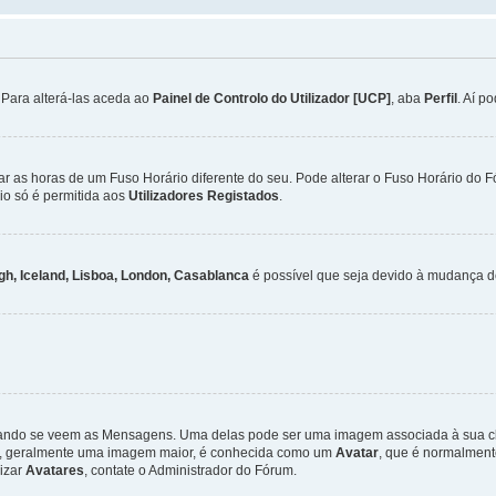
. Para alterá-las aceda ao
Painel de Controlo do Utilizador [UCP]
, aba
Perfil
. Aí p
ar as horas de um Fuso Horário diferente do seu. Pode alterar o Fuso Horário do 
io só é permitida aos
Utilizadores Registados
.
gh, Iceland, Lisboa, London, Casablanca
é possível que seja devido à mudança de
ndo se veem as Mensagens. Uma delas pode ser uma imagem associada à sua class
ra, geralmente uma imagem maior, é conhecida como um
Avatar
, que é normalment
lizar
Avatares
, contate o Administrador do Fórum.