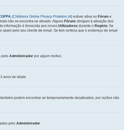
COPPA
(Childrens Online Privacy Protetion At)
estiver ativa no
Fórum
e
inda não se encontra-se ativado. Alguns
Fóruns
obrigam à ativação dos
sta informação é fornecida aos novos
Utilizadores
durante o
Registo
. Se
o spam pelo seu cliente de email. Se tem certeza que o endereço de email
a pelo
Administrador
por algum motivo.
3 anos de idade.
também podem encontrar-se temporariamente desativados, por razões não
vadas pelo
Administrador
.