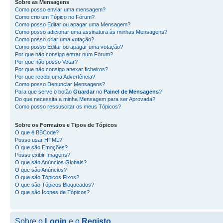
Sobre as
Mensagens
Como posso enviar uma mensagem?
Como crio um Tópico no Fórum?
Como posso Editar ou apagar uma Mensagem?
Como posso adicionar uma assinatura às minhas Mensagens?
Como posso criar uma votação?
Como posso Editar ou apagar uma votação?
Por que não consigo entrar num Fórum?
Por que não posso Votar?
Por que não consigo anexar ficheiros?
Por que recebi uma Advertência?
Como posso Denunciar Mensagens?
Para que serve o botão
Guardar
no
Painel de Mensagens
?
Do que necessita a minha Mensagem para ser Aprovada?
Como posso ressuscitar os meus Tópicos?
Sobre os
Formatos
e
Tipos de Tópicos
O que é BBCode?
Posso usar HTML?
O que são Emoções?
Posso exibir Imagens?
O que são Anúncios Globais?
O que são Anúncios?
O que são Tópicos Fixos?
O que são Tópicos Bloqueados?
O que são Ícones de Tópicos?
Sobre o
Login
e o
Registo