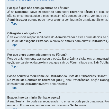
Por que é que não consigo entrar no Fórum?
Já se
Registou
? Deve
Registar-se
para poder
Entrar
no
Fórum
. Foi expul
não se encontra expulso e mesmo assim não conseguir entrar, verifique se 
Administrador
porque pode haver alguma configuração errada no Sistema.
Topo
O Registo é obrigatório?
É da exclusiva responsabilidade do
Administrador
deste Fórum decidir se 
o uso de
Mensagens Privadas
, o envio de
emails
para outros
Utilizadores
,
Topo
Por que entro automaticamente no Fórum?
Porque anteriormente assinalou a opção
Na próxima visita entrar automat
opção perca efeito, da próxima vez que sair do Fórum clique em:
Sair [ Utili
Topo
Posso ocultar o meu Nome de
Utilizador
da Lista de
Utilizadores
Online?
No
Painel de Controlo do Utilizador [UCP]
, aba
Preferências
, opção
Confi
considerado
Utilizador
invisível pelo Sistema.
Topo
Esqueci-me da minha Senha, e agora?
A sua
Senha
não pode ser recuperada, no entanto pode pedir uma nova. Pro
entrar no
Fórum
em poucos minutos, com uma
Senha
nova.