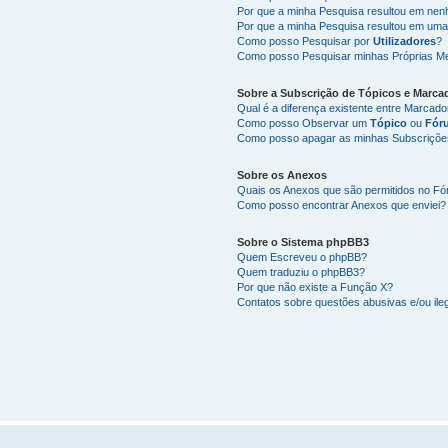
Por que a minha Pesquisa resultou em ne
Por que a minha Pesquisa resultou em uma
Como posso Pesquisar por
Utilizadores
?
Como posso Pesquisar minhas Próprias M
Sobre a
Subscrição de Tópicos
e
Marca
Qual é a diferença existente entre Marcad
Como posso Observar um
Tópico
ou
Fór
Como posso apagar as minhas Subscriçõe
Sobre os
Anexos
Quais os Anexos que são permitidos no F
Como posso encontrar Anexos que enviei?
Sobre o
Sistema phpBB3
Quem Escreveu o phpBB?
Quem traduziu o phpBB3?
Por que não existe a Função X?
Contatos sobre questões abusivas e/ou ileg