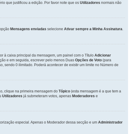
o que justificou a edição. Por favor note que os
Utilizadores
normais não
opção
Mensagens enviadas
selecione
Ativar sempre a Minha Assinatura
.
ior à caixa principal da mensagem, um painel com o Título
Adicionar
otação e em seguida, escrever pelo menos Duas
Opções de Voto
(para
o, sendo 0 ilimitado. Poderá acontecer de existir um limite no Número de
ção, clique na primeira mensagem do
Tópico
(esta mensagem é a que tem a
os
Utilizadores
já submeteram votos, apenas
Moderadores
e
autorização especial. Apenas o Moderador dessa secção e um
Administrador