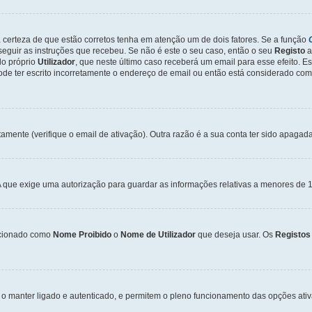
a certeza de que estão corretos tenha em atenção um de dois fatores. Se a função
seguir as instruções que recebeu. Se não é este o seu caso, então o seu
Registo
a
o próprio
Utilizador
, que neste último caso receberá um email para esse efeito. E
de ter escrito incorretamente o endereço de email ou então está considerado com
tamente (verifique o email de ativação). Outra razão é a sua conta ter sido apagad
que exige uma autorização para guardar as informações relativas a menores de 1
cionado como
Nome Proibido
o
Nome de Utilizador
que deseja usar. Os
Registos
o manter ligado e autenticado, e permitem o pleno funcionamento das opções ati