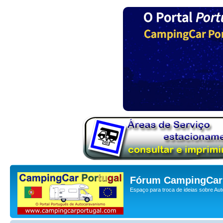
Fórum CampingCar 
Espaço para troca de ideias sobre Au