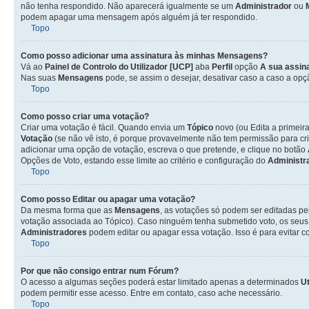
não tenha respondido. Não aparecerá igualmente se um
Administrador
ou
podem apagar uma mensagem após alguém já ter respondido.
Topo
Como posso adicionar uma assinatura às minhas Mensagens?
Vá ao
Painel de Controlo do Utilizador [UCP]
aba
Perfil
opção
A sua assin
Nas suas
Mensagens
pode, se assim o desejar, desativar caso a caso a op
Topo
Como posso criar uma votação?
Criar uma votação é fácil. Quando envia um
Tópico
novo (ou Edita a primeir
Votação
(se não vê isto, é porque provavelmente não tem permissão para cr
adicionar uma opção de votação, escreva o que pretende, e clique no botão
Opções de Voto, estando esse limite ao critério e configuração do
Administr
Topo
Como posso Editar ou apagar uma votação?
Da mesma forma que as
Mensagens
, as votações só podem ser editadas pe
votação associada ao Tópico). Caso ninguém tenha submetido voto, os seus
Administradores
podem editar ou apagar essa votação. Isso é para evitar 
Topo
Por que não consigo entrar num Fórum?
O acesso a algumas seções poderá estar limitado apenas a determinados
Ut
podem permitir esse acesso. Entre em contato, caso ache necessário.
Topo