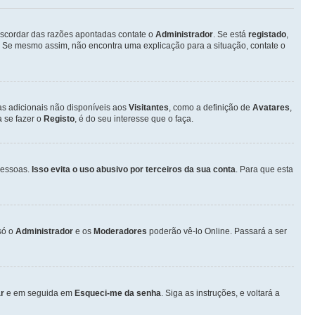
discordar das razões apontadas contate o
Administrador
. Se está
registado
,
 Se mesmo assim, não encontra uma explicação para a situação, contate o
as adicionais não disponíveis aos
Visitantes
, como a definição de
Avatares
,
 se fazer o
Registo
, é do seu interesse que o faça.
pessoas.
Isso evita o uso abusivo por terceiros da sua conta
. Para que esta
só o
Administrador
e os
Moderadores
poderão vê-lo Online. Passará a ser
r
e em seguida em
Esqueci-me da senha
. Siga as instruções, e voltará a