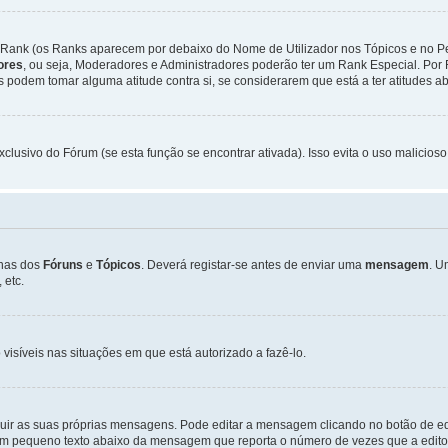
Rank (os Ranks aparecem por debaixo do Nome de Utilizador nos Tópicos e no Per
dores
, ou seja, Moderadores e Administradores poderão ter um Rank Especial. P
podem tomar alguma atitude contra si, se considerarem que está a ter atitudes ab
xclusivo do Fórum (se esta função se encontrar ativada). Isso evita o uso malicios
inas dos
Fóruns
e
Tópicos
. Deverá registar-se antes de enviar uma
mensagem
. U
 etc.
 visíveis nas situações em que está autorizado a fazê-lo.
luir as suas próprias mensagens. Pode editar a mensagem clicando no botão de ed
m pequeno texto abaixo da mensagem que reporta o número de vezes que a editou