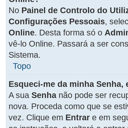
No
Painel de Controlo do Util
Configurações Pessoais
, sele
Online
. Desta forma só o
Admin
vê-lo Online. Passará a ser con
Sistema.
Topo
Esqueci-me da minha Senha, 
A sua
Senha
não pode ser recup
nova. Proceda como que se esti
vez. Clique em
Entrar
e em seg