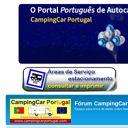
Fórum CampingCar 
Espaço para troca de ideias sobre Au