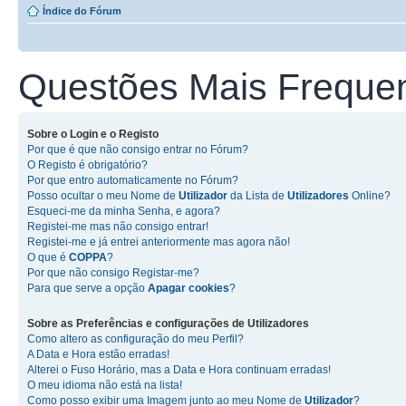
Índice do Fórum
Questões Mais Freque
Sobre o
Login
e o
Registo
Por que é que não consigo entrar no Fórum?
O Registo é obrigatório?
Por que entro automaticamente no Fórum?
Posso ocultar o meu Nome de
Utilizador
da Lista de
Utilizadores
Online?
Esqueci-me da minha Senha, e agora?
Registei-me mas não consigo entrar!
Registei-me e já entrei anteriormente mas agora não!
O que é
COPPA
?
Por que não consigo Registar-me?
Para que serve a opção
Apagar cookies
?
Sobre as
Preferências e configurações de Utilizadores
Como altero as configuração do meu Perfil?
A Data e Hora estão erradas!
Alterei o Fuso Horário, mas a Data e Hora continuam erradas!
O meu idioma não está na lista!
Como posso exibir uma Imagem junto ao meu Nome de
Utilizador
?