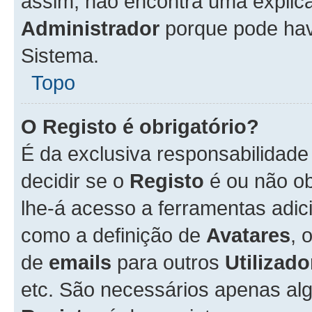
assim, não encontra uma explica
Administrador
porque pode hav
Sistema.
Topo
O Registo é obrigatório?
É da exclusiva responsabilidad
decidir se o
Registo
é ou não ob
lhe-á acesso a ferramentas adic
como a definição de
Avatares
, 
de
emails
para outros
Utilizado
etc. São necessários apenas al