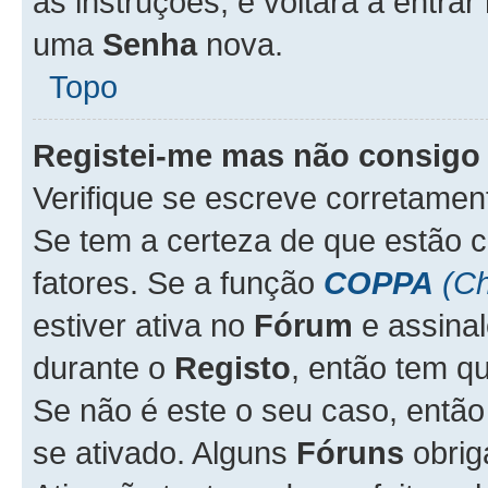
as instruções, e voltará a entrar
uma
Senha
nova.
Topo
Registei-me mas não consigo 
Verifique se escreve corretame
Se tem a certeza de que estão 
fatores. Se a função
COPPA
(Ch
estiver ativa no
Fórum
e assina
durante o
Registo
, então tem q
Se não é este o seu caso, entã
se ativado. Alguns
Fóruns
obrig