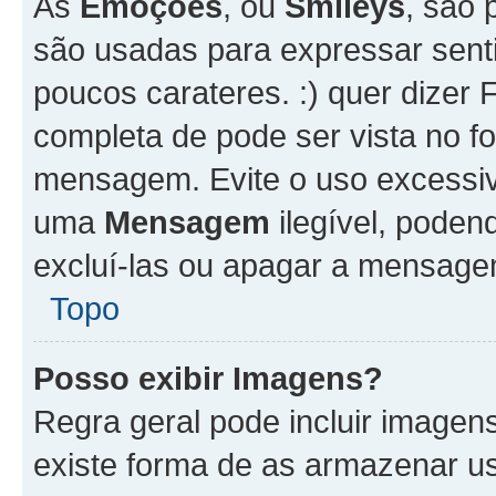
As
Emoções
, ou
Smileys
, são 
são usadas para expressar senti
poucos carateres. :) quer dizer Fel
completa de pode ser vista no fo
mensagem. Evite o uso excessi
uma
Mensagem
ilegível, poden
excluí-las ou apagar a mensagem
Topo
Posso exibir Imagens?
Regra geral pode incluir image
existe forma de as armazenar u