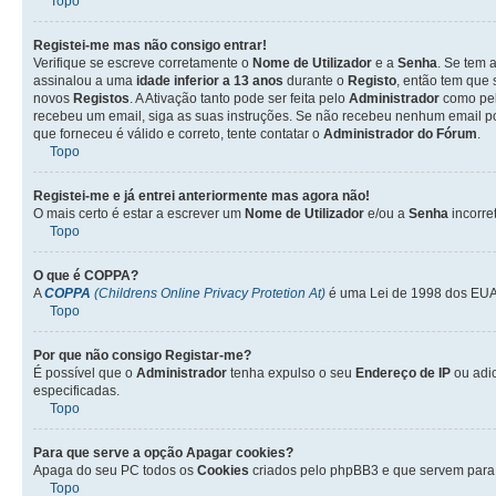
Topo
Registei-me mas não consigo entrar!
Verifique se escreve corretamente o
Nome de Utilizador
e a
Senha
. Se tem 
assinalou a uma
idade inferior a 13 anos
durante o
Registo
, então tem que 
novos
Registos
. A Ativação tanto pode ser feita pelo
Administrador
como pel
recebeu um email, siga as suas instruções. Se não recebeu nenhum email po
que forneceu é válido e correto, tente contatar o
Administrador do Fórum
.
Topo
Registei-me e já entrei anteriormente mas agora não!
O mais certo é estar a escrever um
Nome de Utilizador
e/ou a
Senha
incorre
Topo
O que é
COPPA
?
A
COPPA
(Childrens Online Privacy Protetion At)
é uma Lei de 1998 dos EUA 
Topo
Por que não consigo Registar-me?
É possível que o
Administrador
tenha expulso o seu
Endereço de IP
ou adi
especificadas.
Topo
Para que serve a opção
Apagar cookies
?
Apaga do seu PC todos os
Cookies
criados pelo phpBB3 e que servem para 
Topo