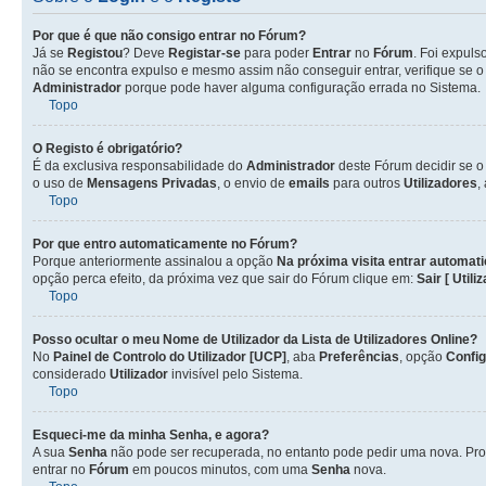
Por que é que não consigo entrar no Fórum?
Já se
Registou
? Deve
Registar-se
para poder
Entrar
no
Fórum
. Foi expul
não se encontra expulso e mesmo assim não conseguir entrar, verifique se 
Administrador
porque pode haver alguma configuração errada no Sistema.
Topo
O Registo é obrigatório?
É da exclusiva responsabilidade do
Administrador
deste Fórum decidir se 
o uso de
Mensagens Privadas
, o envio de
emails
para outros
Utilizadores
,
Topo
Por que entro automaticamente no Fórum?
Porque anteriormente assinalou a opção
Na próxima visita entrar automat
opção perca efeito, da próxima vez que sair do Fórum clique em:
Sair [ Utili
Topo
Posso ocultar o meu Nome de
Utilizador
da Lista de
Utilizadores
Online?
No
Painel de Controlo do Utilizador [UCP]
, aba
Preferências
, opção
Confi
considerado
Utilizador
invisível pelo Sistema.
Topo
Esqueci-me da minha Senha, e agora?
A sua
Senha
não pode ser recuperada, no entanto pode pedir uma nova. Pro
entrar no
Fórum
em poucos minutos, com uma
Senha
nova.