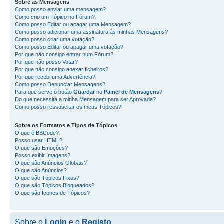
Sobre as
Mensagens
Como posso enviar uma mensagem?
Como crio um Tópico no Fórum?
Como posso Editar ou apagar uma Mensagem?
Como posso adicionar uma assinatura às minhas Mensagens?
Como posso criar uma votação?
Como posso Editar ou apagar uma votação?
Por que não consigo entrar num Fórum?
Por que não posso Votar?
Por que não consigo anexar ficheiros?
Por que recebi uma Advertência?
Como posso Denunciar Mensagens?
Para que serve o botão
Guardar
no
Painel de Mensagens
?
Do que necessita a minha Mensagem para ser Aprovada?
Como posso ressuscitar os meus Tópicos?
Sobre os
Formatos
e
Tipos de Tópicos
O que é BBCode?
Posso usar HTML?
O que são Emoções?
Posso exibir Imagens?
O que são Anúncios Globais?
O que são Anúncios?
O que são Tópicos Fixos?
O que são Tópicos Bloqueados?
O que são Ícones de Tópicos?
Sobre o
Login
e o
Registo