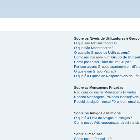
Sobre os
Níveis de Utilizadores
e
Grupo
O que são Administradores?
O que são Moderadores?
O que são Grupos de
Utilizadores
?
Como me inscrevo num
Grupo de Utiliza
Como posso ser Líder de um Grupo?
Por que alguns Grupos aparecem em difer
O que é um Grupo Padrão?
O que é a Equipa de Responsáveis do Fó
Sobre as
Mensagens Privadas
Não consigo enviar Mensagens Privadas!
Recebo Mensagens Privadas indesejáveis!
Recebi de alguém neste Fórum um email co
Sobre os
Amigos
e
Inimigos
O que é a Lista de Amigos e Inimigos?
Como posso Adicionar/apagar de minha Lis
Sobre a
Pesquisa
Como posso Pesquisar?