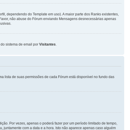
fil, dependendo do Template em uso). A maior parte dos Ranks existentes,
or Favor, não abuse do Fórum enviando Mensagens desnecessárias apenas
usivas.
o do sistema de email por
Visitantes
.
ma lista de suas permissões de cada Fórum está disponível no fundo das
ição. Por vezes, apenas o poderá fazer por um período limitado de tempo,
, juntamente com a data e a hora. Isto não aparece apenas caso alguém