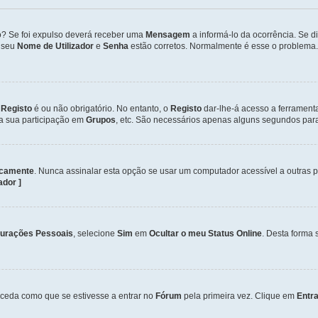
so? Se foi expulso deverá receber uma
Mensagem
a informá-lo da ocorrência. Se 
o seu
Nome de Utilizador
e
Senha
estão corretos. Normalmente é esse o problema.
o
Registo
é ou não obrigatório. No entanto, o
Registo
dar-lhe-á acesso a ferrament
 a sua participação em
Grupos
, etc. São necessários apenas alguns segundos para
icamente
. Nunca assinalar esta opção se usar um computador acessível a outras 
zador ]
gurações Pessoais
, selecione
Sim
em
Ocultar o meu Status Online
. Desta forma 
ceda como que se estivesse a entrar no
Fórum
pela primeira vez. Clique em
Entra