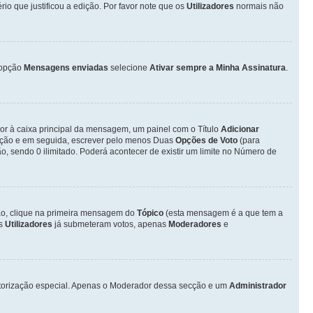
o que justificou a edição. Por favor note que os
Utilizadores
normais não
opção
Mensagens enviadas
selecione
Ativar sempre a Minha Assinatura
.
ior à caixa principal da mensagem, um painel com o Título
Adicionar
otação e em seguida, escrever pelo menos Duas
Opções de Voto
(para
o, sendo 0 ilimitado. Poderá acontecer de existir um limite no Número de
ção, clique na primeira mensagem do
Tópico
(esta mensagem é a que tem a
os
Utilizadores
já submeteram votos, apenas
Moderadores
e
autorização especial. Apenas o Moderador dessa secção e um
Administrador