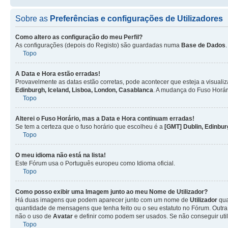
Sobre as
Preferências e configurações de Utilizadores
Como altero as configuração do meu Perfil?
As configurações (depois do Registo) são guardadas numa
Base de Dados
Topo
A Data e Hora estão erradas!
Provavelmente as datas estão corretas, pode acontecer que esteja a visualiz
Edinburgh, Iceland, Lisboa, London, Casablanca
. A mudança do Fuso Horár
Topo
Alterei o Fuso Horário, mas a Data e Hora continuam erradas!
Se tem a certeza que o fuso horário que escolheu é a
[GMT] Dublin, Edinbur
Topo
O meu idioma não está na lista!
Este Fórum usa o Português europeu como Idioma oficial.
Topo
Como posso exibir uma Imagem junto ao meu Nome de
Utilizador
?
Há duas imagens que podem aparecer junto com um nome de
Utilizador
qua
quantidade de mensagens que tenha feito ou o seu estatuto no Fórum. Out
não o uso de
Avatar
e definir como podem ser usados. Se não conseguir uti
Topo