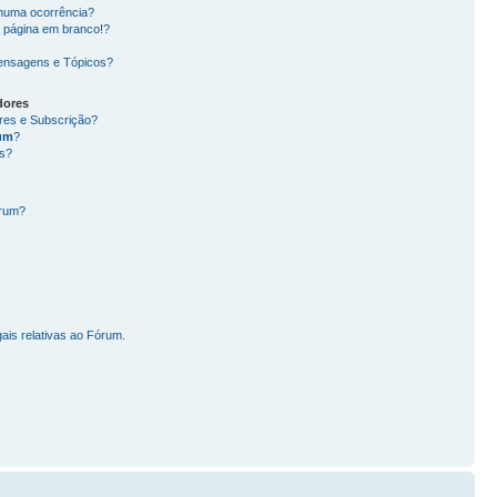
nhuma ocorrência?
 página em branco!?
ensagens e Tópicos?
dores
ores e Subscrição?
um
?
s?
órum?
ais relativas ao Fórum.