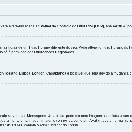
. Para alterá-las aceda ao
Painel de Controlo do Utilizador [UCP]
, aba
Perfil
. Aí p
ar as horas de um Fuso Horário diferente do seu. Pode alterar o Fuso Horário do 
io só é permitida aos
Utilizadores Registados
.
gh, Iceland, Lisboa, London, Casablanca
é possível que seja devido à mudança de
ndo se veem as Mensagens. Uma delas pode ser uma imagem associada à sua class
ra, geralmente uma imagem maior, é conhecida como um
Avatar
, que é normalment
lizar
Avatares
, contate o Administrador do Fórum.