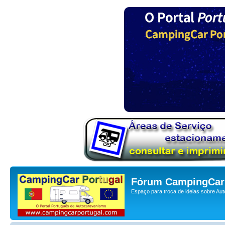
Fórum CampingCar 
Espaço para troca de ideias sobre Au