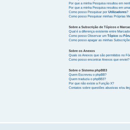
Por que a minha Pesquisa resultou em ne
Por que a minha Pesquisa resultou em uma
Como posso Pesquisar por
Utilizadores
?
Como posso Pesquisar minhas Próprias M
Sobre a
Subscrição de Tópicos
e
Marca
Qual é a diferença existente entre Marcad
Como posso Observar um
Tópico
ou
Fór
Como posso apagar as minhas Subscriçõe
Sobre os
Anexos
Quais os Anexos que são permitidos no F
Como posso encontrar Anexos que enviei?
Sobre o
Sistema phpBB3
Quem Escreveu o phpBB?
Quem traduziu o phpBB3?
Por que não existe a Função X?
Contatos sobre questões abusivas e/ou ileg