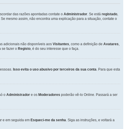
discordar das razões apontadas contate o
Administrador
. Se está
registado
,
 Se mesmo assim, não encontra uma explicação para a situação, contate o
as adicionais não disponíveis aos
Visitantes
, como a definição de
Avatares
,
 se fazer o
Registo
, é do seu interesse que o faça.
pessoas.
Isso evita o uso abusivo por terceiros da sua conta
. Para que esta
só o
Administrador
e os
Moderadores
poderão vê-lo Online. Passará a ser
r
e em seguida em
Esqueci-me da senha
. Siga as instruções, e voltará a