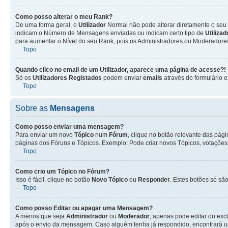
Como posso alterar o meu Rank?
De uma forma geral, o
Utilizador
Normal não pode alterar diretamente o seu 
indicam o Número de Mensagens enviadas ou indicam certo tipo de
Utiliza
para aumentar o Nível do seu Rank, pois os Administradores ou Moderadores 
Topo
Quando clico no email de um
Utilizador
, aparece uma página de acesse?!
Só os
Utilizadores Registados
podem enviar
emails
através do formulário e
Topo
Sobre as
Mensagens
Como posso enviar uma mensagem?
Para enviar um novo
Tópico
num
Fórum
, clique no botão relevante das pág
páginas dos Fóruns e Tópicos. Exemplo: Pode criar novos Tópicos, votações,
Topo
Como crio um Tópico no Fórum?
Isso é fácil, clique no botão
Novo Tópico
ou
Responder
. Estes botões só são
Topo
Como posso Editar ou apagar uma Mensagem?
A menos que seja
Administrador
ou
Moderador
, apenas pode editar ou exc
após o envio da mensagem. Caso alguém tenha já respondido, encontrará u