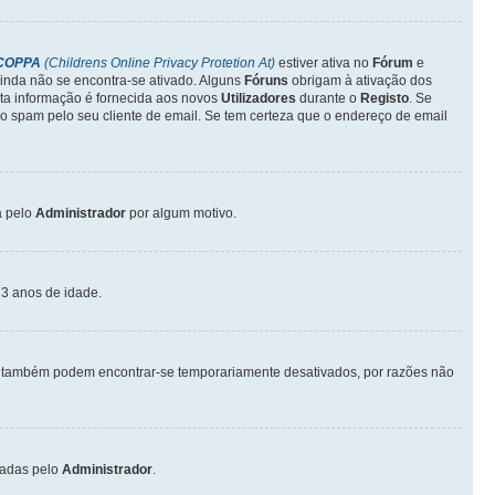
COPPA
(Childrens Online Privacy Protetion At)
estiver ativa no
Fórum
e
inda não se encontra-se ativado. Alguns
Fóruns
obrigam à ativação dos
sta informação é fornecida aos novos
Utilizadores
durante o
Registo
. Se
o spam pelo seu cliente de email. Se tem certeza que o endereço de email
a pelo
Administrador
por algum motivo.
3 anos de idade.
também podem encontrar-se temporariamente desativados, por razões não
vadas pelo
Administrador
.