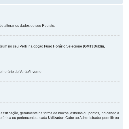
ode alterar os dados do seu Registo.
Fórum no seu Perfil na opção
Fuso Horário
Selecione
[GMT] Dublin,
 horário de Verão/Inverno.
ificação, geralmente na forma de blocos, estrelas ou pontos, indicando a
e única ou pertencente a cada
Utilizador
. Cabe ao Administrador permitir ou