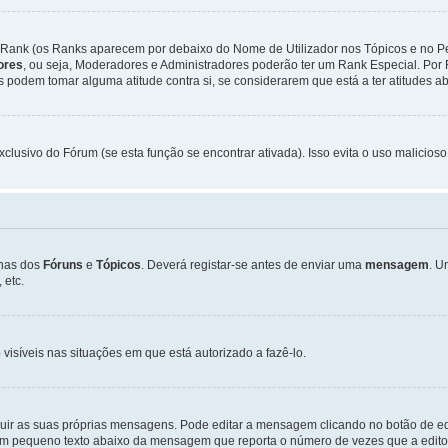
Rank (os Ranks aparecem por debaixo do Nome de Utilizador nos Tópicos e no Per
dores
, ou seja, Moderadores e Administradores poderão ter um Rank Especial. P
podem tomar alguma atitude contra si, se considerarem que está a ter atitudes ab
xclusivo do Fórum (se esta função se encontrar ativada). Isso evita o uso malicios
inas dos
Fóruns
e
Tópicos
. Deverá registar-se antes de enviar uma
mensagem
. U
 etc.
 visíveis nas situações em que está autorizado a fazê-lo.
luir as suas próprias mensagens. Pode editar a mensagem clicando no botão de ed
m pequeno texto abaixo da mensagem que reporta o número de vezes que a editou