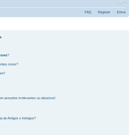
FAQ
Registar
Entrar
s
dores
?
entes cores?
rum?
m assuntos irrelevantes ou abusivos!
ta de Amigos e Inimigos?