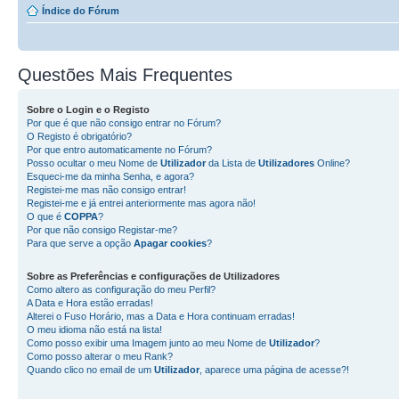
Índice do Fórum
Questões Mais Frequentes
Sobre o
Login
e o
Registo
Por que é que não consigo entrar no Fórum?
O Registo é obrigatório?
Por que entro automaticamente no Fórum?
Posso ocultar o meu Nome de
Utilizador
da Lista de
Utilizadores
Online?
Esqueci-me da minha Senha, e agora?
Registei-me mas não consigo entrar!
Registei-me e já entrei anteriormente mas agora não!
O que é
COPPA
?
Por que não consigo Registar-me?
Para que serve a opção
Apagar cookies
?
Sobre as
Preferências e configurações de Utilizadores
Como altero as configuração do meu Perfil?
A Data e Hora estão erradas!
Alterei o Fuso Horário, mas a Data e Hora continuam erradas!
O meu idioma não está na lista!
Como posso exibir uma Imagem junto ao meu Nome de
Utilizador
?
Como posso alterar o meu Rank?
Quando clico no email de um
Utilizador
, aparece uma página de acesse?!