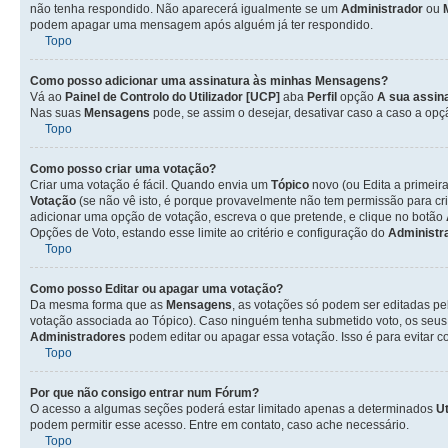
não tenha respondido. Não aparecerá igualmente se um
Administrador
ou
podem apagar uma mensagem após alguém já ter respondido.
Topo
Como posso adicionar uma assinatura às minhas Mensagens?
Vá ao
Painel de Controlo do Utilizador [UCP]
aba
Perfil
opção
A sua assin
Nas suas
Mensagens
pode, se assim o desejar, desativar caso a caso a op
Topo
Como posso criar uma votação?
Criar uma votação é fácil. Quando envia um
Tópico
novo (ou Edita a primeir
Votação
(se não vê isto, é porque provavelmente não tem permissão para cr
adicionar uma opção de votação, escreva o que pretende, e clique no botão
Opções de Voto, estando esse limite ao critério e configuração do
Administr
Topo
Como posso Editar ou apagar uma votação?
Da mesma forma que as
Mensagens
, as votações só podem ser editadas pe
votação associada ao Tópico). Caso ninguém tenha submetido voto, os seus
Administradores
podem editar ou apagar essa votação. Isso é para evitar 
Topo
Por que não consigo entrar num Fórum?
O acesso a algumas seções poderá estar limitado apenas a determinados
Ut
podem permitir esse acesso. Entre em contato, caso ache necessário.
Topo