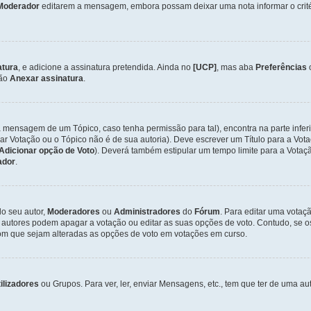
Moderador
editarem a mensagem, embora possam deixar uma nota informar o critéri
atura
, e adicione a assinatura pretendida. Ainda no
[UCP]
, mas aba
Preferências
ção
Anexar assinatura
.
a mensagem de um Tópico, caso tenha permissão para tal), encontra na parte infer
iar Votação ou o Tópico não é de sua autoria). Deve escrever um Título para a V
Adicionar opção de Voto
). Deverá também estipular um tempo limite para a Votaçã
ador
.
lo seu autor,
Moderadores
ou
Administradores
do
Fórum
. Para editar uma vota
 autores podem apagar a votação ou editar as suas opções de voto. Contudo, se 
com que sejam alteradas as opções de voto em votações em curso.
ilizadores
ou Grupos. Para ver, ler, enviar Mensagens, etc., tem que ter de uma 