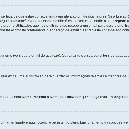
a certeza de que estão corretos tenha em atenção um de dois fatores. Se a função
seguir as instruções que recebeu. Se não é este o seu caso, então o seu
Registo
a
o próprio
Utilizador
, que neste último caso receberá um email para esse efeito. E
de ter escrito incorretamente o endereço de email ou então está considerado com
tamente (verifique o email de ativação). Outra razão é a sua conta ter sido apagad
que exige uma autorização para guardar as informações relativas a menores de 1
cionado como
Nome Proibido
o
Nome de Utilizador
que deseja usar. Os
Registos
o manter ligado e autenticado, e permitem o pleno funcionamento das opções ati