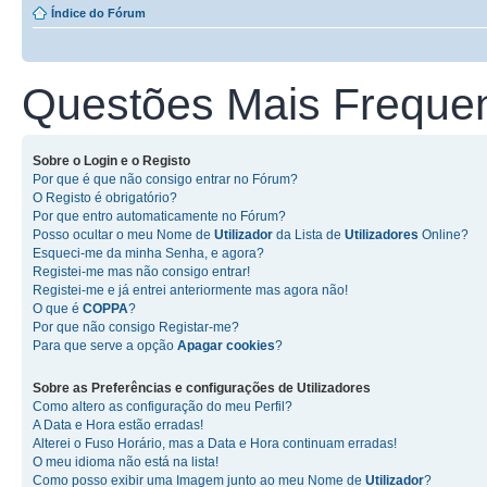
Índice do Fórum
Questões Mais Freque
Sobre o
Login
e o
Registo
Por que é que não consigo entrar no Fórum?
O Registo é obrigatório?
Por que entro automaticamente no Fórum?
Posso ocultar o meu Nome de
Utilizador
da Lista de
Utilizadores
Online?
Esqueci-me da minha Senha, e agora?
Registei-me mas não consigo entrar!
Registei-me e já entrei anteriormente mas agora não!
O que é
COPPA
?
Por que não consigo Registar-me?
Para que serve a opção
Apagar cookies
?
Sobre as
Preferências e configurações de Utilizadores
Como altero as configuração do meu Perfil?
A Data e Hora estão erradas!
Alterei o Fuso Horário, mas a Data e Hora continuam erradas!
O meu idioma não está na lista!
Como posso exibir uma Imagem junto ao meu Nome de
Utilizador
?