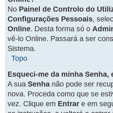
No
Painel de Controlo do Util
Configurações Pessoais
, sele
Online
. Desta forma só o
Admin
vê-lo Online. Passará a ser con
Sistema.
Topo
Esqueci-me da minha Senha, 
A sua
Senha
não pode ser recup
nova. Proceda como que se esti
vez. Clique em
Entrar
e em seg