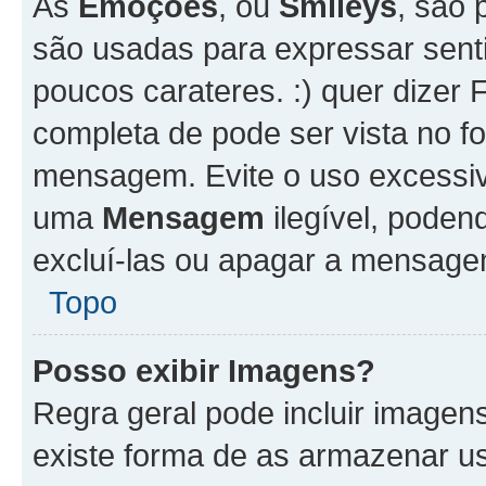
As
Emoções
, ou
Smileys
, são 
são usadas para expressar senti
poucos carateres. :) quer dizer Fel
completa de pode ser vista no fo
mensagem. Evite o uso excessi
uma
Mensagem
ilegível, poden
excluí-las ou apagar a mensagem
Topo
Posso exibir Imagens?
Regra geral pode incluir image
existe forma de as armazenar u