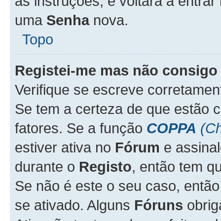
as instruções, e voltará a entrar
uma
Senha
nova.
Topo
Registei-me mas não consigo 
Verifique se escreve corretame
Se tem a certeza de que estão 
fatores. Se a função
COPPA
(Ch
estiver ativa no
Fórum
e assina
durante o
Registo
, então tem q
Se não é este o seu caso, entã
se ativado. Alguns
Fóruns
obrig