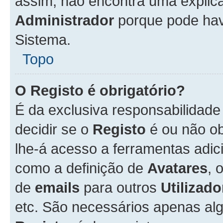
assim, não encontra uma explica
Administrador
porque pode hav
Sistema.
Topo
O Registo é obrigatório?
É da exclusiva responsabilidad
decidir se o
Registo
é ou não ob
lhe-á acesso a ferramentas adic
como a definição de
Avatares
, 
de
emails
para outros
Utilizado
etc. São necessários apenas al