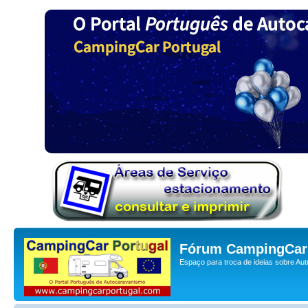
Fórum CampingCar 
Espaço para troca de ideias sobre Au