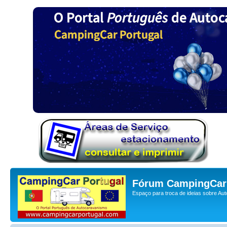
Fórum CampingCar 
Espaço para troca de ideias sobre Au