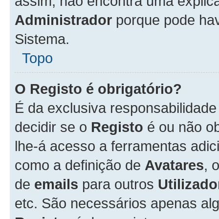
assim, não encontra uma explica
Administrador
porque pode hav
Sistema.
Topo
O Registo é obrigatório?
É da exclusiva responsabilidad
decidir se o
Registo
é ou não ob
lhe-á acesso a ferramentas adic
como a definição de
Avatares
, 
de
emails
para outros
Utilizado
etc. São necessários apenas al