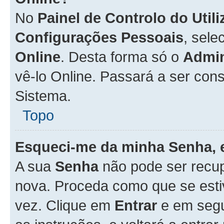
No
Painel de Controlo do Util
Configurações Pessoais
, sele
Online
. Desta forma só o
Admin
vê-lo Online. Passará a ser con
Sistema.
Topo
Esqueci-me da minha Senha, 
A sua
Senha
não pode ser recup
nova. Proceda como que se esti
vez. Clique em
Entrar
e em seg