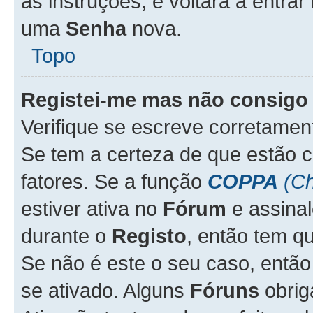
as instruções, e voltará a entrar
uma
Senha
nova.
Topo
Registei-me mas não consigo 
Verifique se escreve corretame
Se tem a certeza de que estão 
fatores. Se a função
COPPA
(Ch
estiver ativa no
Fórum
e assina
durante o
Registo
, então tem q
Se não é este o seu caso, entã
se ativado. Alguns
Fóruns
obrig