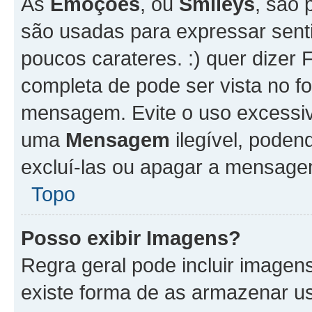
As
Emoções
, ou
Smileys
, são 
são usadas para expressar senti
poucos carateres. :) quer dizer Fel
completa de pode ser vista no fo
mensagem. Evite o uso excessi
uma
Mensagem
ilegível, poden
excluí-las ou apagar a mensagem
Topo
Posso exibir Imagens?
Regra geral pode incluir image
existe forma de as armazenar u