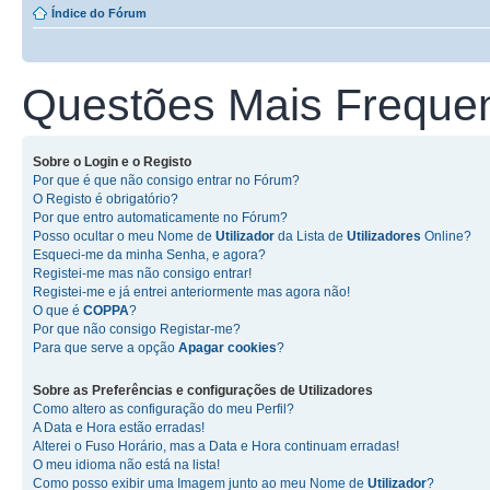
Índice do Fórum
Questões Mais Freque
Sobre o
Login
e o
Registo
Por que é que não consigo entrar no Fórum?
O Registo é obrigatório?
Por que entro automaticamente no Fórum?
Posso ocultar o meu Nome de
Utilizador
da Lista de
Utilizadores
Online?
Esqueci-me da minha Senha, e agora?
Registei-me mas não consigo entrar!
Registei-me e já entrei anteriormente mas agora não!
O que é
COPPA
?
Por que não consigo Registar-me?
Para que serve a opção
Apagar cookies
?
Sobre as
Preferências e configurações de Utilizadores
Como altero as configuração do meu Perfil?
A Data e Hora estão erradas!
Alterei o Fuso Horário, mas a Data e Hora continuam erradas!
O meu idioma não está na lista!
Como posso exibir uma Imagem junto ao meu Nome de
Utilizador
?