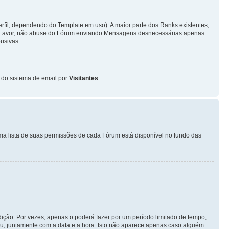
fil, dependendo do Template em uso). A maior parte dos Ranks existentes,
or Favor, não abuse do Fórum enviando Mensagens desnecessárias apenas
usivas.
o do sistema de email por
Visitantes
.
ma lista de suas permissões de cada Fórum está disponível no fundo das
ição. Por vezes, apenas o poderá fazer por um período limitado de tempo,
, juntamente com a data e a hora. Isto não aparece apenas caso alguém