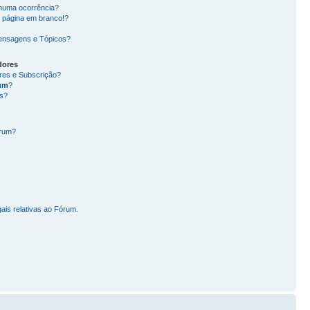
nhuma ocorrência?
 página em branco!?
ensagens e Tópicos?
dores
ores e Subscrição?
um
?
s?
órum?
ais relativas ao Fórum.