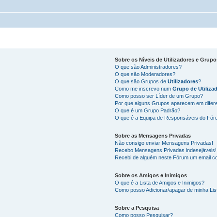
Sobre os
Níveis de Utilizadores
e
Grupo
O que são Administradores?
O que são Moderadores?
O que são Grupos de
Utilizadores
?
Como me inscrevo num
Grupo de Utiliza
Como posso ser Líder de um Grupo?
Por que alguns Grupos aparecem em difer
O que é um Grupo Padrão?
O que é a Equipa de Responsáveis do Fó
Sobre as
Mensagens Privadas
Não consigo enviar Mensagens Privadas!
Recebo Mensagens Privadas indesejáveis!
Recebi de alguém neste Fórum um email co
Sobre os
Amigos
e
Inimigos
O que é a Lista de Amigos e Inimigos?
Como posso Adicionar/apagar de minha Lis
Sobre a
Pesquisa
Como posso Pesquisar?