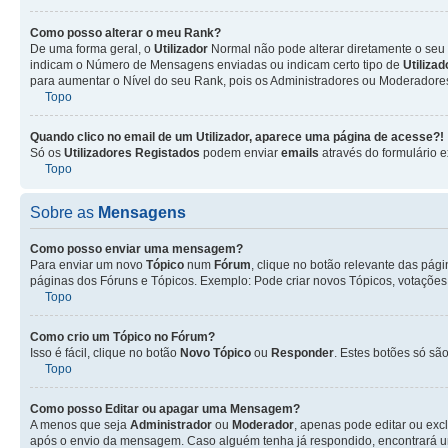
Como posso alterar o meu Rank?
De uma forma geral, o
Utilizador
Normal não pode alterar diretamente o seu 
indicam o Número de Mensagens enviadas ou indicam certo tipo de
Utiliza
para aumentar o Nível do seu Rank, pois os Administradores ou Moderadores 
Topo
Quando clico no email de um
Utilizador
, aparece uma página de acesse?!
Só os
Utilizadores Registados
podem enviar
emails
através do formulário e
Topo
Sobre as
Mensagens
Como posso enviar uma mensagem?
Para enviar um novo
Tópico
num
Fórum
, clique no botão relevante das pág
páginas dos Fóruns e Tópicos. Exemplo: Pode criar novos Tópicos, votações,
Topo
Como crio um Tópico no Fórum?
Isso é fácil, clique no botão
Novo Tópico
ou
Responder
. Estes botões só são
Topo
Como posso Editar ou apagar uma Mensagem?
A menos que seja
Administrador
ou
Moderador
, apenas pode editar ou exc
após o envio da mensagem. Caso alguém tenha já respondido, encontrará u