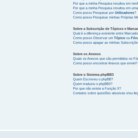
Por que a minha Pesquisa resultou em ne
Por que a minha Pesquisa resultou em uma
Como posso Pesquisar por
Utilizadores
?
Como posso Pesquisar minhas Próprias M
Sobre a
Subscrição de Tópicos
e
Marca
Qual é a diferença existente entre Marcad
Como posso Observar um
Tópico
ou
Fór
Como posso apagar as minhas Subscriçõe
Sobre os
Anexos
Quais os Anexos que são permitidos no F
Como posso encontrar Anexos que enviei?
Sobre o
Sistema phpBB3
Quem Escreveu o phpBB?
Quem traduziu o phpBB3?
Por que não existe a Função X?
Contatos sobre questões abusivas e/ou ileg