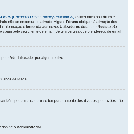
COPPA
(Childrens Online Privacy Protetion At)
estiver ativa no
Fórum
e
inda não se encontra-se ativado. Alguns
Fóruns
obrigam à ativação dos
sta informação é fornecida aos novos
Utilizadores
durante o
Registo
. Se
o spam pelo seu cliente de email. Se tem certeza que o endereço de email
a pelo
Administrador
por algum motivo.
3 anos de idade.
também podem encontrar-se temporariamente desativados, por razões não
vadas pelo
Administrador
.