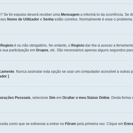
so? Se foi expulso deverá receber uma
Mensagem
a informá-lo da ocorrência. Se 
o seu
Nome de Utilizador
e
Senha
estão corretos. Normalmente é esse o problema.
o
Registo
é ou não obrigatório. No entanto, o
Registo
dar-lhe-á acesso a ferrament
 a sua participação em
Grupos
, etc. São necessários apenas alguns segundos para
icamente
. Nunca assinalar esta opção se usar um computador acessível a outras 
zador ]
gurações Pessoais
, selecione
Sim
em
Ocultar o meu Status Online
. Desta forma 
ceda como que se estivesse a entrar no
Fórum
pela primeira vez. Clique em
Entra