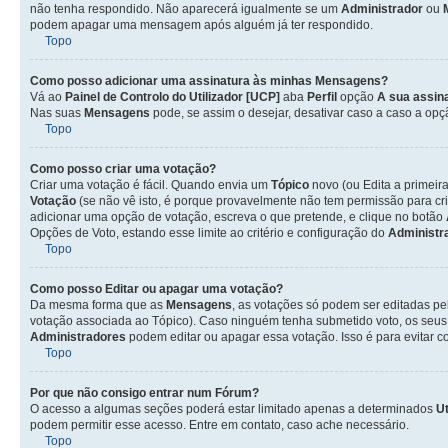
não tenha respondido. Não aparecerá igualmente se um
Administrador
ou
podem apagar uma mensagem após alguém já ter respondido.
Topo
Como posso adicionar uma assinatura às minhas Mensagens?
Vá ao
Painel de Controlo do Utilizador [UCP]
aba
Perfil
opção
A sua assin
Nas suas
Mensagens
pode, se assim o desejar, desativar caso a caso a op
Topo
Como posso criar uma votação?
Criar uma votação é fácil. Quando envia um
Tópico
novo (ou Edita a primeir
Votação
(se não vê isto, é porque provavelmente não tem permissão para cr
adicionar uma opção de votação, escreva o que pretende, e clique no botão
Opções de Voto, estando esse limite ao critério e configuração do
Administr
Topo
Como posso Editar ou apagar uma votação?
Da mesma forma que as
Mensagens
, as votações só podem ser editadas pe
votação associada ao Tópico). Caso ninguém tenha submetido voto, os seus
Administradores
podem editar ou apagar essa votação. Isso é para evitar 
Topo
Por que não consigo entrar num Fórum?
O acesso a algumas seções poderá estar limitado apenas a determinados
Ut
podem permitir esse acesso. Entre em contato, caso ache necessário.
Topo