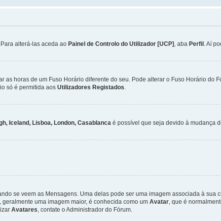
. Para alterá-las aceda ao
Painel de Controlo do Utilizador [UCP]
, aba
Perfil
. Aí p
ar as horas de um Fuso Horário diferente do seu. Pode alterar o Fuso Horário do 
io só é permitida aos
Utilizadores Registados
.
gh, Iceland, Lisboa, London, Casablanca
é possível que seja devido à mudança de
ndo se veem as Mensagens. Uma delas pode ser uma imagem associada à sua class
ra, geralmente uma imagem maior, é conhecida como um
Avatar
, que é normalment
lizar
Avatares
, contate o Administrador do Fórum.