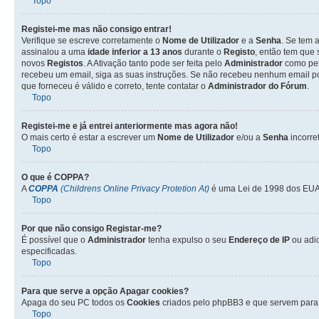
Topo
Registei-me mas não consigo entrar!
Verifique se escreve corretamente o
Nome de Utilizador
e a
Senha
. Se tem 
assinalou a uma
idade inferior a 13 anos
durante o
Registo
, então tem que 
novos
Registos
. A Ativação tanto pode ser feita pelo
Administrador
como pel
recebeu um email, siga as suas instruções. Se não recebeu nenhum email po
que forneceu é válido e correto, tente contatar o
Administrador do Fórum
.
Topo
Registei-me e já entrei anteriormente mas agora não!
O mais certo é estar a escrever um
Nome de Utilizador
e/ou a
Senha
incorre
Topo
O que é
COPPA
?
A
COPPA
(Childrens Online Privacy Protetion At)
é uma Lei de 1998 dos EUA 
Topo
Por que não consigo Registar-me?
É possível que o
Administrador
tenha expulso o seu
Endereço de IP
ou adi
especificadas.
Topo
Para que serve a opção
Apagar cookies
?
Apaga do seu PC todos os
Cookies
criados pelo phpBB3 e que servem para 
Topo