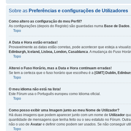
Sobre as
Preferências e configurações de Utilizadores
Como altero as configuração do meu Perfil?
As configurações (depois do Registo) são guardadas numa
Base de Dados
Topo
A Data e Hora estão erradas!
Provavelmente as datas estão corretas, pode acontecer que esteja a visualiz
Edinburgh, Iceland, Lisboa, London, Casablanca
. A mudança do Fuso Horár
Topo
Alterei o Fuso Horário, mas a Data e Hora continuam erradas!
Se tem a certeza que o fuso horário que escolheu é a
[GMT] Dublin, Edinbur
Topo
O meu idioma não está na lista!
Este Fórum usa o Português europeu como Idioma oficial.
Topo
Como posso exibir uma Imagem junto ao meu Nome de
Utilizador
?
Há duas imagens que podem aparecer junto com um nome de
Utilizador
qua
quantidade de mensagens que tenha feito ou o seu estatuto no Fórum. Out
não o uso de
Avatar
e definir como podem ser usados. Se não conseguir uti
Topo