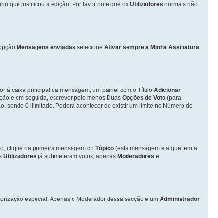
o que justificou a edição. Por favor note que os
Utilizadores
normais não
opção
Mensagens enviadas
selecione
Ativar sempre a Minha Assinatura
.
ior à caixa principal da mensagem, um painel com o Título
Adicionar
otação e em seguida, escrever pelo menos Duas
Opções de Voto
(para
o, sendo 0 ilimitado. Poderá acontecer de existir um limite no Número de
ção, clique na primeira mensagem do
Tópico
(esta mensagem é a que tem a
os
Utilizadores
já submeteram votos, apenas
Moderadores
e
autorização especial. Apenas o Moderador dessa secção e um
Administrador