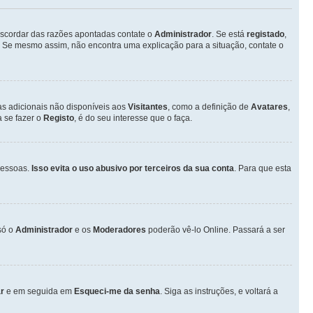
discordar das razões apontadas contate o
Administrador
. Se está
registado
,
 Se mesmo assim, não encontra uma explicação para a situação, contate o
as adicionais não disponíveis aos
Visitantes
, como a definição de
Avatares
,
 se fazer o
Registo
, é do seu interesse que o faça.
pessoas.
Isso evita o uso abusivo por terceiros da sua conta
. Para que esta
só o
Administrador
e os
Moderadores
poderão vê-lo Online. Passará a ser
r
e em seguida em
Esqueci-me da senha
. Siga as instruções, e voltará a