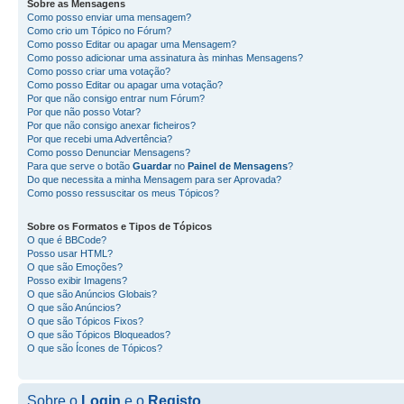
Sobre as
Mensagens
Como posso enviar uma mensagem?
Como crio um Tópico no Fórum?
Como posso Editar ou apagar uma Mensagem?
Como posso adicionar uma assinatura às minhas Mensagens?
Como posso criar uma votação?
Como posso Editar ou apagar uma votação?
Por que não consigo entrar num Fórum?
Por que não posso Votar?
Por que não consigo anexar ficheiros?
Por que recebi uma Advertência?
Como posso Denunciar Mensagens?
Para que serve o botão
Guardar
no
Painel de Mensagens
?
Do que necessita a minha Mensagem para ser Aprovada?
Como posso ressuscitar os meus Tópicos?
Sobre os
Formatos
e
Tipos de Tópicos
O que é BBCode?
Posso usar HTML?
O que são Emoções?
Posso exibir Imagens?
O que são Anúncios Globais?
O que são Anúncios?
O que são Tópicos Fixos?
O que são Tópicos Bloqueados?
O que são Ícones de Tópicos?
Sobre o
Login
e o
Registo