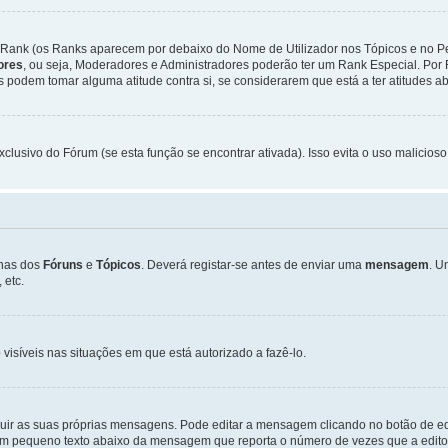
Rank (os Ranks aparecem por debaixo do Nome de Utilizador nos Tópicos e no Per
dores
, ou seja, Moderadores e Administradores poderão ter um Rank Especial. P
podem tomar alguma atitude contra si, se considerarem que está a ter atitudes ab
xclusivo do Fórum (se esta função se encontrar ativada). Isso evita o uso malicios
inas dos
Fóruns
e
Tópicos
. Deverá registar-se antes de enviar uma
mensagem
. U
 etc.
 visíveis nas situações em que está autorizado a fazê-lo.
luir as suas próprias mensagens. Pode editar a mensagem clicando no botão de ed
m pequeno texto abaixo da mensagem que reporta o número de vezes que a editou