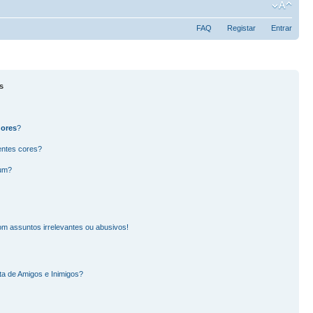
FAQ
Registar
Entrar
s
dores
?
entes cores?
rum?
m assuntos irrelevantes ou abusivos!
ta de Amigos e Inimigos?