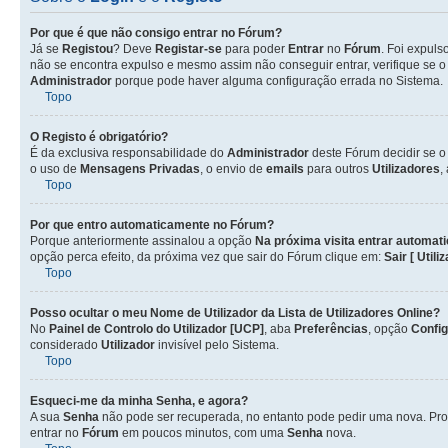
Por que é que não consigo entrar no Fórum?
Já se
Registou
? Deve
Registar-se
para poder
Entrar
no
Fórum
. Foi expul
não se encontra expulso e mesmo assim não conseguir entrar, verifique se 
Administrador
porque pode haver alguma configuração errada no Sistema.
Topo
O Registo é obrigatório?
É da exclusiva responsabilidade do
Administrador
deste Fórum decidir se 
o uso de
Mensagens Privadas
, o envio de
emails
para outros
Utilizadores
,
Topo
Por que entro automaticamente no Fórum?
Porque anteriormente assinalou a opção
Na próxima visita entrar automat
opção perca efeito, da próxima vez que sair do Fórum clique em:
Sair [ Utili
Topo
Posso ocultar o meu Nome de
Utilizador
da Lista de
Utilizadores
Online?
No
Painel de Controlo do Utilizador [UCP]
, aba
Preferências
, opção
Confi
considerado
Utilizador
invisível pelo Sistema.
Topo
Esqueci-me da minha Senha, e agora?
A sua
Senha
não pode ser recuperada, no entanto pode pedir uma nova. Pro
entrar no
Fórum
em poucos minutos, com uma
Senha
nova.