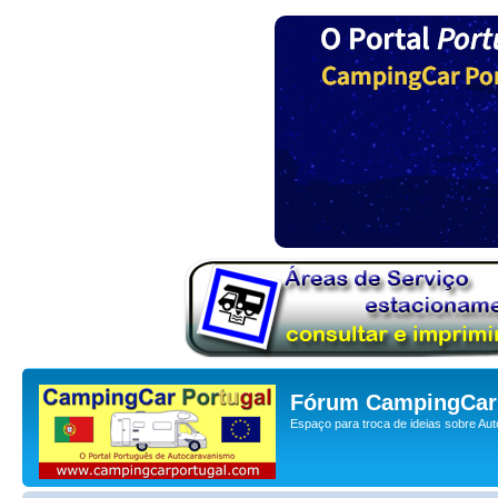
Fórum CampingCar 
Espaço para troca de ideias sobre Au