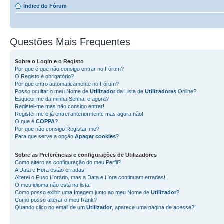
Índice do Fórum
Questões Mais Frequentes
Sobre o
Login
e o
Registo
Por que é que não consigo entrar no Fórum?
O Registo é obrigatório?
Por que entro automaticamente no Fórum?
Posso ocultar o meu Nome de
Utilizador
da Lista de
Utilizadores
Online?
Esqueci-me da minha Senha, e agora?
Registei-me mas não consigo entrar!
Registei-me e já entrei anteriormente mas agora não!
O que é
COPPA
?
Por que não consigo Registar-me?
Para que serve a opção
Apagar cookies
?
Sobre as
Preferências e configurações de Utilizadores
Como altero as configuração do meu Perfil?
A Data e Hora estão erradas!
Alterei o Fuso Horário, mas a Data e Hora continuam erradas!
O meu idioma não está na lista!
Como posso exibir uma Imagem junto ao meu Nome de
Utilizador
?
Como posso alterar o meu Rank?
Quando clico no email de um
Utilizador
, aparece uma página de acesse?!