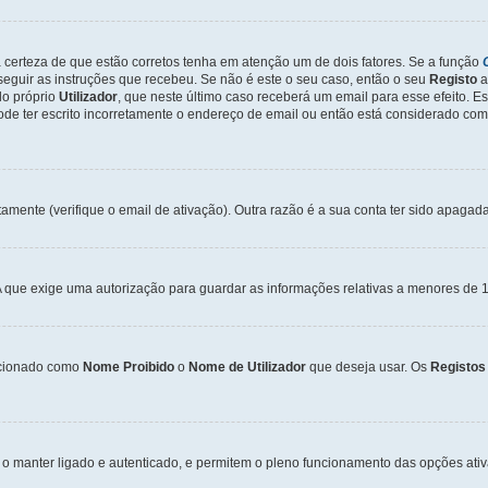
a certeza de que estão corretos tenha em atenção um de dois fatores. Se a função
seguir as instruções que recebeu. Se não é este o seu caso, então o seu
Registo
a
o próprio
Utilizador
, que neste último caso receberá um email para esse efeito. E
de ter escrito incorretamente o endereço de email ou então está considerado com
tamente (verifique o email de ativação). Outra razão é a sua conta ter sido apagad
que exige uma autorização para guardar as informações relativas a menores de 1
cionado como
Nome Proibido
o
Nome de Utilizador
que deseja usar. Os
Registos
o manter ligado e autenticado, e permitem o pleno funcionamento das opções ati