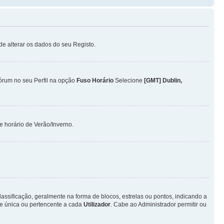
ode alterar os dados do seu Registo.
Fórum no seu Perfil na opção
Fuso Horário
Selecione
[GMT] Dublin,
 horário de Verão/Inverno.
ificação, geralmente na forma de blocos, estrelas ou pontos, indicando a
e única ou pertencente a cada
Utilizador
. Cabe ao Administrador permitir ou