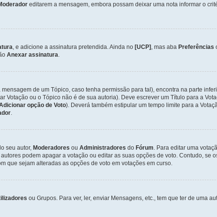
Moderador
editarem a mensagem, embora possam deixar uma nota informar o critéri
atura
, e adicione a assinatura pretendida. Ainda no
[UCP]
, mas aba
Preferências
ção
Anexar assinatura
.
a mensagem de um Tópico, caso tenha permissão para tal), encontra na parte infer
iar Votação ou o Tópico não é de sua autoria). Deve escrever um Título para a V
Adicionar opção de Voto
). Deverá também estipular um tempo limite para a Votaçã
ador
.
lo seu autor,
Moderadores
ou
Administradores
do
Fórum
. Para editar uma vota
 autores podem apagar a votação ou editar as suas opções de voto. Contudo, se 
com que sejam alteradas as opções de voto em votações em curso.
ilizadores
ou Grupos. Para ver, ler, enviar Mensagens, etc., tem que ter de uma 