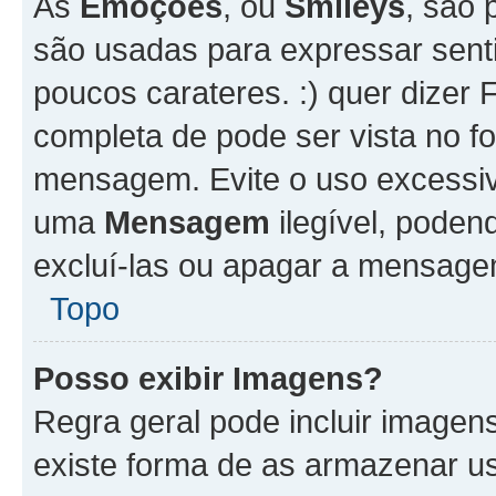
As
Emoções
, ou
Smileys
, são 
são usadas para expressar senti
poucos carateres. :) quer dizer Fel
completa de pode ser vista no fo
mensagem. Evite o uso excessi
uma
Mensagem
ilegível, poden
excluí-las ou apagar a mensagem
Topo
Posso exibir Imagens?
Regra geral pode incluir image
existe forma de as armazenar u