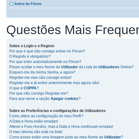
Índice do Fórum
Questões Mais Freque
Sobre o
Login
e o
Registo
Por que é que não consigo entrar no Fórum?
O Registo é obrigatório?
Por que entro automaticamente no Fórum?
Posso ocultar o meu Nome de
Utilizador
da Lista de
Utilizadores
Online?
Esqueci-me da minha Senha, e agora?
Registei-me mas não consigo entrar!
Registei-me e já entrei anteriormente mas agora não!
O que é
COPPA
?
Por que não consigo Registar-me?
Para que serve a opção
Apagar cookies
?
Sobre as
Preferências e configurações de Utilizadores
Como altero as configuração do meu Perfil?
A Data e Hora estão erradas!
Alterei o Fuso Horário, mas a Data e Hora continuam erradas!
O meu idioma não está na lista!
Como posso exibir uma Imagem junto ao meu Nome de
Utilizador
?