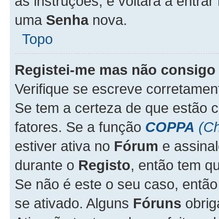
as instruções, e voltará a entrar
uma
Senha
nova.
Topo
Registei-me mas não consigo 
Verifique se escreve corretame
Se tem a certeza de que estão 
fatores. Se a função
COPPA
(Ch
estiver ativa no
Fórum
e assina
durante o
Registo
, então tem q
Se não é este o seu caso, entã
se ativado. Alguns
Fóruns
obrig