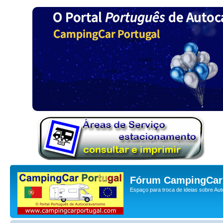
Fórum CampingCar 
Espaço para troca de ideias sobre Au