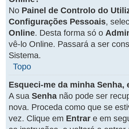
No
Painel de Controlo do Util
Configurações Pessoais
, sele
Online
. Desta forma só o
Admin
vê-lo Online. Passará a ser con
Sistema.
Topo
Esqueci-me da minha Senha, 
A sua
Senha
não pode ser recup
nova. Proceda como que se esti
vez. Clique em
Entrar
e em seg