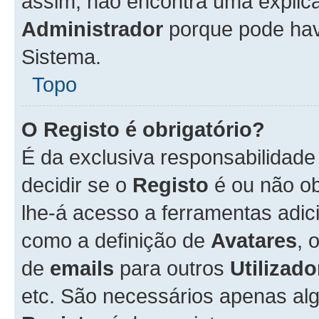
assim, não encontra uma explica
Administrador
porque pode hav
Sistema.
Topo
O Registo é obrigatório?
É da exclusiva responsabilidad
decidir se o
Registo
é ou não ob
lhe-á acesso a ferramentas adic
como a definição de
Avatares
, 
de
emails
para outros
Utilizado
etc. São necessários apenas al