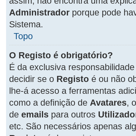
assim, não encontra uma explica
Administrador
porque pode hav
Sistema.
Topo
O Registo é obrigatório?
É da exclusiva responsabilidad
decidir se o
Registo
é ou não ob
lhe-á acesso a ferramentas adic
como a definição de
Avatares
, 
de
emails
para outros
Utilizado
etc. São necessários apenas al