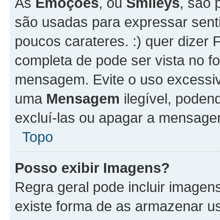
As
Emoções
, ou
Smileys
, são 
são usadas para expressar senti
poucos carateres. :) quer dizer Fel
completa de pode ser vista no fo
mensagem. Evite o uso excessi
uma
Mensagem
ilegível, poden
excluí-las ou apagar a mensagem
Topo
Posso exibir Imagens?
Regra geral pode incluir image
existe forma de as armazenar u