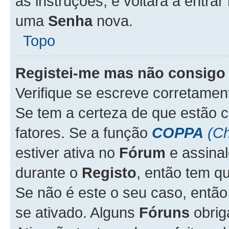
as instruções, e voltará a entrar
uma
Senha
nova.
Topo
Registei-me mas não consigo 
Verifique se escreve corretame
Se tem a certeza de que estão 
fatores. Se a função
COPPA
(Ch
estiver ativa no
Fórum
e assina
durante o
Registo
, então tem q
Se não é este o seu caso, entã
se ativado. Alguns
Fóruns
obrig