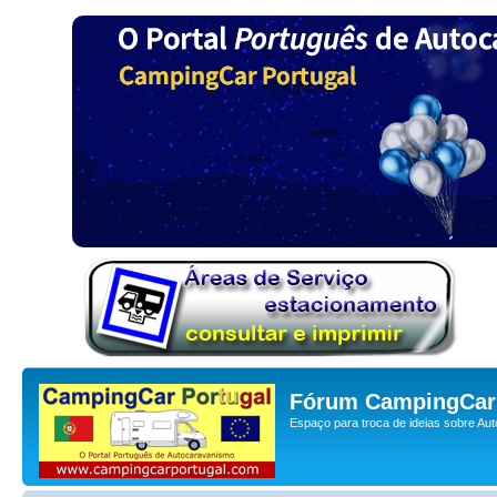
Fórum CampingCar 
Espaço para troca de ideias sobre Au