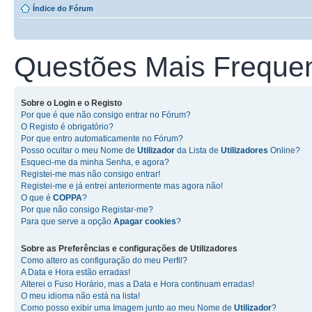
Índice do Fórum
Questões Mais Freque
Sobre o
Login
e o
Registo
Por que é que não consigo entrar no Fórum?
O Registo é obrigatório?
Por que entro automaticamente no Fórum?
Posso ocultar o meu Nome de
Utilizador
da Lista de
Utilizadores
Online?
Esqueci-me da minha Senha, e agora?
Registei-me mas não consigo entrar!
Registei-me e já entrei anteriormente mas agora não!
O que é
COPPA
?
Por que não consigo Registar-me?
Para que serve a opção
Apagar cookies
?
Sobre as
Preferências e configurações de Utilizadores
Como altero as configuração do meu Perfil?
A Data e Hora estão erradas!
Alterei o Fuso Horário, mas a Data e Hora continuam erradas!
O meu idioma não está na lista!
Como posso exibir uma Imagem junto ao meu Nome de
Utilizador
?