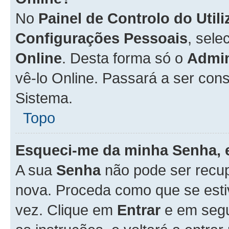
No
Painel de Controlo do Util
Configurações Pessoais
, sele
Online
. Desta forma só o
Admin
vê-lo Online. Passará a ser con
Sistema.
Topo
Esqueci-me da minha Senha, 
A sua
Senha
não pode ser recup
nova. Proceda como que se esti
vez. Clique em
Entrar
e em seg