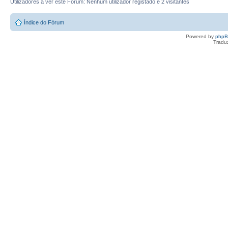
Utilizadores a ver este Fórum: Nenhum utilizador registado e 2 visitantes
Índice do Fórum
Powered by
php
Tradu