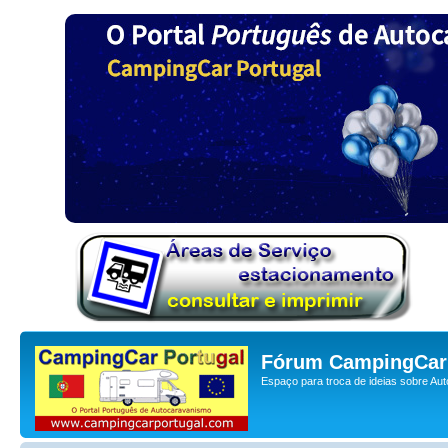
Fórum CampingCar 
Espaço para troca de ideias sobre Au