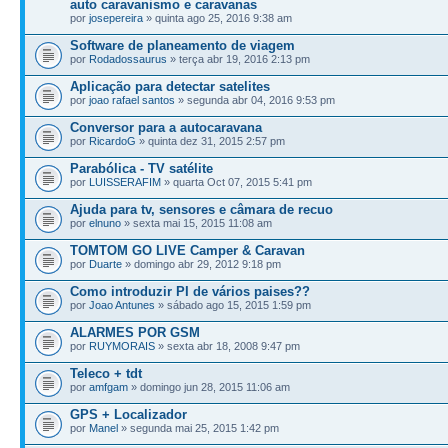
auto caravanismo e caravanas
por
josepereira
» quinta ago 25, 2016 9:38 am
Software de planeamento de viagem
por
Rodadossaurus
» terça abr 19, 2016 2:13 pm
Aplicação para detectar satelites
por
joao rafael santos
» segunda abr 04, 2016 9:53 pm
Conversor para a autocaravana
por
RicardoG
» quinta dez 31, 2015 2:57 pm
Parabólica - TV satélite
por
LUISSERAFIM
» quarta Oct 07, 2015 5:41 pm
Ajuda para tv, sensores e câmara de recuo
por
elnuno
» sexta mai 15, 2015 11:08 am
TOMTOM GO LIVE Camper & Caravan
por
Duarte
» domingo abr 29, 2012 9:18 pm
Como introduzir PI de vários paises??
por
Joao Antunes
» sábado ago 15, 2015 1:59 pm
ALARMES POR GSM
por
RUYMORAIS
» sexta abr 18, 2008 9:47 pm
Teleco + tdt
por
amfgam
» domingo jun 28, 2015 11:06 am
GPS + Localizador
por
Manel
» segunda mai 25, 2015 1:42 pm