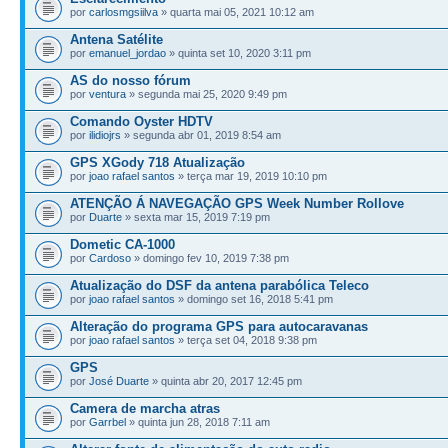
por
carlosmgsiilva
» quarta mai 05, 2021 10:12 am
Antena Satélite
por
emanuel_jordao
» quinta set 10, 2020 3:11 pm
AS do nosso fórum
por
ventura
» segunda mai 25, 2020 9:49 pm
Comando Oyster HDTV
por
ilidiojrs
» segunda abr 01, 2019 8:54 am
GPS XGody 718 Atualização
por
joao rafael santos
» terça mar 19, 2019 10:10 pm
ATENÇÃO Á NAVEGAÇÃO GPS Week Number Rollove
por
Duarte
» sexta mar 15, 2019 7:19 pm
Dometic CA-1000
por
Cardoso
» domingo fev 10, 2019 7:38 pm
Atualização do DSF da antena parabólica Teleco
por
joao rafael santos
» domingo set 16, 2018 5:41 pm
Alteração do programa GPS para autocaravanas
por
joao rafael santos
» terça set 04, 2018 9:38 pm
GPS
por
José Duarte
» quinta abr 20, 2017 12:45 pm
Camera de marcha atras
por
Garrbel
» quinta jun 28, 2018 7:11 am