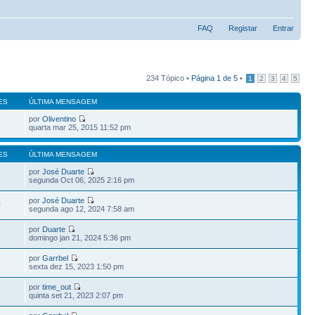
FAQ
Registar
Entrar
234 Tópico •
Página
1
de
5
•
1
2
3
4
5
ES
ÚLTIMA MENSAGEM
por
Oliventino
4
quarta mar 25, 2015 11:52 pm
ES
ÚLTIMA MENSAGEM
por
José Duarte
segunda Oct 06, 2025 2:16 pm
por
José Duarte
0
segunda ago 12, 2024 7:58 am
por
Duarte
6
domingo jan 21, 2024 5:36 pm
por
Garrbel
sexta dez 15, 2023 1:50 pm
por
time_out
2
quinta set 21, 2023 2:07 pm