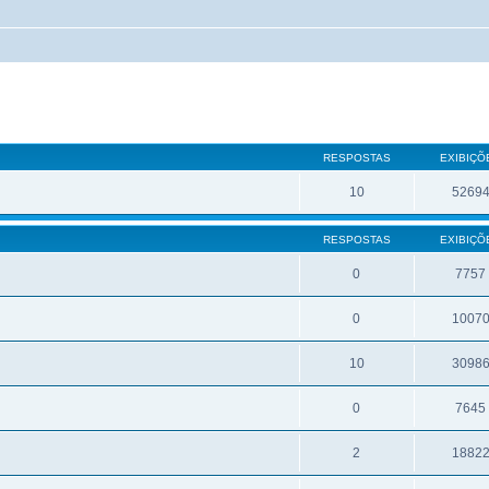
RESPOSTAS
EXIBIÇÕ
10
5269
RESPOSTAS
EXIBIÇÕ
0
7757
0
1007
10
3098
0
7645
2
1882