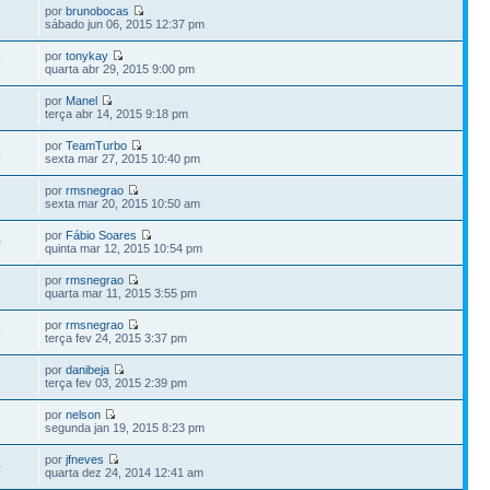
por
brunobocas
7
sábado jun 06, 2015 12:37 pm
por
tonykay
9
quarta abr 29, 2015 9:00 pm
por
Manel
7
terça abr 14, 2015 9:18 pm
por
TeamTurbo
3
sexta mar 27, 2015 10:40 pm
por
rmsnegrao
6
sexta mar 20, 2015 10:50 am
por
Fábio Soares
0
quinta mar 12, 2015 10:54 pm
por
rmsnegrao
6
quarta mar 11, 2015 3:55 pm
por
rmsnegrao
6
terça fev 24, 2015 3:37 pm
por
danibeja
9
terça fev 03, 2015 2:39 pm
por
nelson
5
segunda jan 19, 2015 8:23 pm
por
jfneves
9
quarta dez 24, 2014 12:41 am