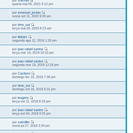
por
Garrbel
0
quarta mai 05, 2021 6:12 pm
por
emanuel_jordao
3
sexta set 11, 2020 9:09 am
por
time_out
7
terça mai 26, 2020 8:23 am
por
ilidiojrs
7
segunda ago 12, 2019 1:29 pm
por
joao rafael santos
terça mar 19, 2019 10:10 pm
por
joao rafael santos
7
segunda mar 18, 2019 12:18 pm
por
Cardoso
domingo fev 10, 2019 7:38 pm
por
time_out
5
domingo set 16, 2018 6:31 pm
por
leugims
0
terça set 11, 2018 8:19 pm
por
joao rafael santos
9
terça set 04, 2018 9:32 pm
por
satmiller
8
sexta jul 27, 2018 3:34 pm