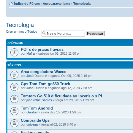
Índice do Fórum
‹
Autocaravanismo
‹
Tecnologia
Tecnologia
Criar um novo Tópico
ANÚNCIOS
POI`s de praias fluviais
por
Mafra
» sábado jun 01, 2013 11:50 pm
TÓPICOS
Arca congeladora Waeco
por
José Duarte
» segunda Oct 06, 2025 2:16 pm
Gps Tom Tom go630 Truck
por
José Duarte
» segunda ago 12, 2024 7:58 am
Tomtom Go 510 dificuldade ao incerir o s PI
por
joao rafael santos
» terça set 29, 2015 1:29 pm
TomTom Android
por
Garrbel
» sexta dez 15, 2023 1:50 pm
Compra de Gps
por
univega
» terça jul 02, 2019 8:40 pm
Esclarecimento