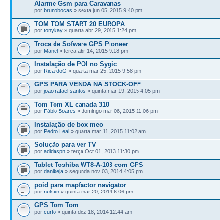
Alarme Gsm para Caravanas
por
brunobocas
» sexta jun 05, 2015 9:40 pm
TOM TOM START 20 EUROPA
por
tonykay
» quarta abr 29, 2015 1:24 pm
Troca de Sofware GPS Pioneer
por
Manel
» terça abr 14, 2015 9:18 pm
Instalação de POI no Sygic
por
RicardoG
» quarta mar 25, 2015 9:58 pm
GPS PARA VENDA NA STOCK-OFF
por
joao rafael santos
» quinta mar 19, 2015 4:05 pm
Tom Tom XL canada 310
por
Fábio Soares
» domingo mar 08, 2015 11:06 pm
Instalação de box meo
por
Pedro Leal
» quarta mar 11, 2015 11:02 am
Solução para ver TV
por
adidaspn
» terça Oct 01, 2013 11:30 pm
Tablet Toshiba WT8-A-103 com GPS
por
danibeja
» segunda nov 03, 2014 4:05 pm
poid para mapfactor navigator
por
nelson
» quinta mar 20, 2014 6:06 pm
GPS Tom Tom
por
curto
» quinta dez 18, 2014 12:44 am