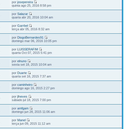
por
josepereira
3
quinta ago 25, 2016 8:58 pm
por
Salazar
9
quarta abr 20, 2016 10:04 am
por
Garrbel
9
terça abr 05, 2016 8:32 am
por
DiogoBernardes91
3
domingo mar 06, 2016 10:05 pm
por
LUISSERAFIM
5
quarta Oct 07, 2015 5:41 pm
por
elnuno
6
sexta set 18, 2015 10:04 am
por
Duarte
2
quarta set 16, 2015 7:37 am
por
caminheiro
5
domingo ago 16, 2015 2:27 pm
por
jfneves
0
sábado jul 18, 2015 7:00 pm
por
amfgam
1
domingo jun 28, 2015 11:06 am
por
Manel
6
terça jun 09, 2015 11:12 am