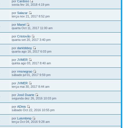
por
Cardoso
3
sexta fev 16, 2018 4:19 pm
por
Salazar
terça nov 21, 2017 8:52 pm
por
Manel
0
quarta Oct 11, 2017 11:00 am
por
Cristovão
9
quarta set 20, 2017 3:40 pm
por
darkbbboy
7
quarta ago 16, 2017 6:03 pm
por
JVMER
7
quinta ago 03, 2017 8:40 am
por
rmsnegrao
9
sábado jul 01, 2017 9:59 pm
por
JVMER
7
terça mai 30, 2017 8:44 am
por
José Duarte
0
segunda dez 26, 2016 10:03 pm
por
ADinis
2
sábado Oct 22, 2016 10:55 pm
por
Luismbmp
5
terça Oct 04, 2016 9:28 am