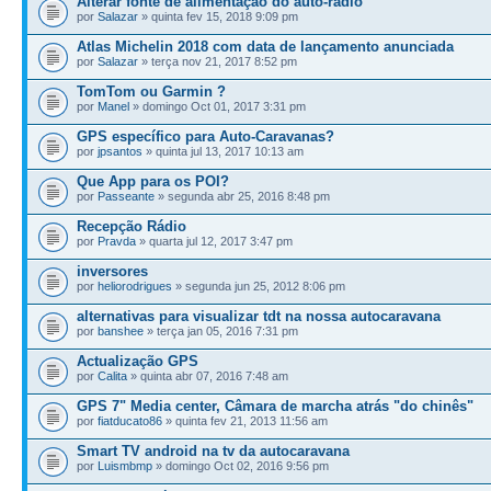
Alterar fonte de alimentação do auto-radio
por
Salazar
» quinta fev 15, 2018 9:09 pm
Atlas Michelin 2018 com data de lançamento anunciada
por
Salazar
» terça nov 21, 2017 8:52 pm
TomTom ou Garmin ?
por
Manel
» domingo Oct 01, 2017 3:31 pm
GPS específico para Auto-Caravanas?
por
jpsantos
» quinta jul 13, 2017 10:13 am
Que App para os POI?
por
Passeante
» segunda abr 25, 2016 8:48 pm
Recepção Rádio
por
Pravda
» quarta jul 12, 2017 3:47 pm
inversores
por
heliorodrigues
» segunda jun 25, 2012 8:06 pm
alternativas para visualizar tdt na nossa autocaravana
por
banshee
» terça jan 05, 2016 7:31 pm
Actualização GPS
por
Calita
» quinta abr 07, 2016 7:48 am
GPS 7" Media center, Câmara de marcha atrás "do chinês"
por
fiatducato86
» quinta fev 21, 2013 11:56 am
Smart TV android na tv da autocaravana
por
Luismbmp
» domingo Oct 02, 2016 9:56 pm