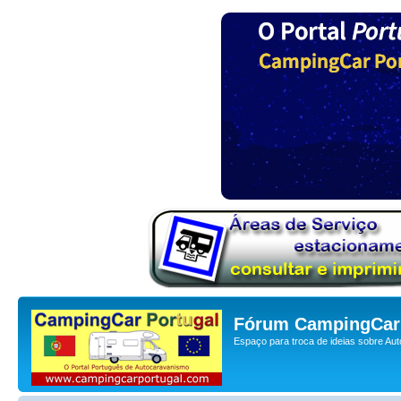
Fórum CampingCar 
Espaço para troca de ideias sobre Au