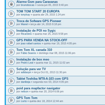
Alarme Gsm para Caravanas
por
brunobocas
» sexta jun 05, 2015 9:40 pm
TOM TOM START 20 EUROPA
por
tonykay
» quarta abr 29, 2015 1:24 pm
Troca de Sofware GPS Pioneer
por
Manel
» terça abr 14, 2015 9:18 pm
Instalação de POI no Sygic
por
RicardoG
» quarta mar 25, 2015 9:58 pm
GPS PARA VENDA NA STOCK-OFF
por
joao rafael santos
» quinta mar 19, 2015 4:05 pm
Tom Tom XL canada 310
por
Fábio Soares
» domingo mar 08, 2015 11:06 pm
Instalação de box meo
por
Pedro Leal
» quarta mar 11, 2015 11:02 am
Solução para ver TV
por
adidaspn
» terça Oct 01, 2013 11:30 pm
Tablet Toshiba WT8-A-103 com GPS
por
danibeja
» segunda nov 03, 2014 4:05 pm
poid para mapfactor navigator
por
nelson
» quinta mar 20, 2014 6:06 pm
GPS Tom Tom
por
curto
» quinta dez 18, 2014 12:44 am