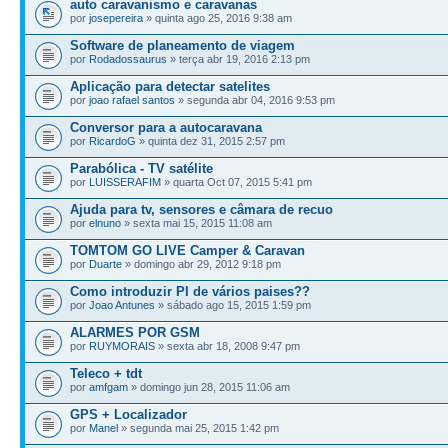
auto caravanismo e caravanas
por
josepereira
» quinta ago 25, 2016 9:38 am
Software de planeamento de viagem
por
Rodadossaurus
» terça abr 19, 2016 2:13 pm
Aplicação para detectar satelites
por
joao rafael santos
» segunda abr 04, 2016 9:53 pm
Conversor para a autocaravana
por
RicardoG
» quinta dez 31, 2015 2:57 pm
Parabólica - TV satélite
por
LUISSERAFIM
» quarta Oct 07, 2015 5:41 pm
Ajuda para tv, sensores e câmara de recuo
por
elnuno
» sexta mai 15, 2015 11:08 am
TOMTOM GO LIVE Camper & Caravan
por
Duarte
» domingo abr 29, 2012 9:18 pm
Como introduzir PI de vários paises??
por
Joao Antunes
» sábado ago 15, 2015 1:59 pm
ALARMES POR GSM
por
RUYMORAIS
» sexta abr 18, 2008 9:47 pm
Teleco + tdt
por
amfgam
» domingo jun 28, 2015 11:06 am
GPS + Localizador
por
Manel
» segunda mai 25, 2015 1:42 pm