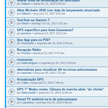
Alterar fonte de alimentação do auto-radio
por
Salazar
» quinta fev 15, 2018 9:09 pm
Atlas Michelin 2018 com data de lançamento anunciada
por
Salazar
» terça nov 21, 2017 8:52 pm
TomTom ou Garmin ?
por
Manel
» domingo Oct 01, 2017 3:31 pm
GPS específico para Auto-Caravanas?
por
jpsantos
» quinta jul 13, 2017 10:13 am
Que App para os POI?
por
Passeante
» segunda abr 25, 2016 8:48 pm
Recepção Rádio
por
Pravda
» quarta jul 12, 2017 3:47 pm
inversores
por
heliorodrigues
» segunda jun 25, 2012 8:06 pm
alternativas para visualizar tdt na nossa autocaravana
por
banshee
» terça jan 05, 2016 7:31 pm
Actualização GPS
por
Calita
» quinta abr 07, 2016 7:48 am
GPS 7" Media center, Câmara de marcha atrás "do chinês"
por
fiatducato86
» quinta fev 21, 2013 11:56 am
Smart TV android na tv da autocaravana
por
Luismbmp
» domingo Oct 02, 2016 9:56 pm