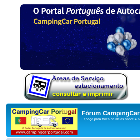
Fórum CampingCar 
Espaço para troca de ideias sobre Au