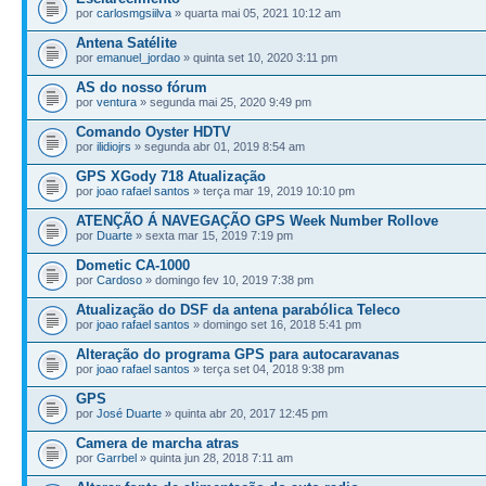
por
carlosmgsiilva
» quarta mai 05, 2021 10:12 am
Antena Satélite
por
emanuel_jordao
» quinta set 10, 2020 3:11 pm
AS do nosso fórum
por
ventura
» segunda mai 25, 2020 9:49 pm
Comando Oyster HDTV
por
ilidiojrs
» segunda abr 01, 2019 8:54 am
GPS XGody 718 Atualização
por
joao rafael santos
» terça mar 19, 2019 10:10 pm
ATENÇÃO Á NAVEGAÇÃO GPS Week Number Rollove
por
Duarte
» sexta mar 15, 2019 7:19 pm
Dometic CA-1000
por
Cardoso
» domingo fev 10, 2019 7:38 pm
Atualização do DSF da antena parabólica Teleco
por
joao rafael santos
» domingo set 16, 2018 5:41 pm
Alteração do programa GPS para autocaravanas
por
joao rafael santos
» terça set 04, 2018 9:38 pm
GPS
por
José Duarte
» quinta abr 20, 2017 12:45 pm
Camera de marcha atras
por
Garrbel
» quinta jun 28, 2018 7:11 am