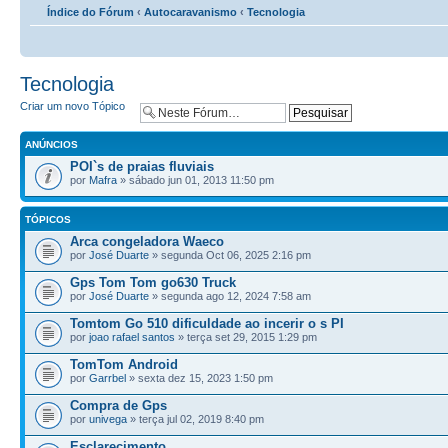
Índice do Fórum
‹
Autocaravanismo
‹
Tecnologia
Tecnologia
Criar um novo Tópico
ANÚNCIOS
POI`s de praias fluviais
por
Mafra
» sábado jun 01, 2013 11:50 pm
TÓPICOS
Arca congeladora Waeco
por
José Duarte
» segunda Oct 06, 2025 2:16 pm
Gps Tom Tom go630 Truck
por
José Duarte
» segunda ago 12, 2024 7:58 am
Tomtom Go 510 dificuldade ao incerir o s PI
por
joao rafael santos
» terça set 29, 2015 1:29 pm
TomTom Android
por
Garrbel
» sexta dez 15, 2023 1:50 pm
Compra de Gps
por
univega
» terça jul 02, 2019 8:40 pm
Esclarecimento