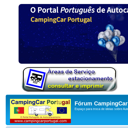
Fórum CampingCar 
Espaço para troca de ideias sobre Au