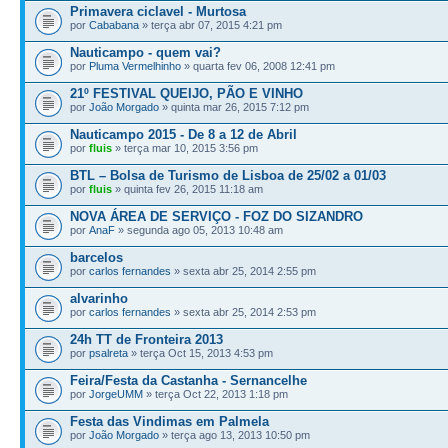
Primavera ciclavel - Murtosa
por
Cababana
» terça abr 07, 2015 4:21 pm
Nauticampo - quem vai?
por
Pluma Vermelhinho
» quarta fev 06, 2008 12:41 pm
21º FESTIVAL QUEIJO, PÃO E VINHO
por
João Morgado
» quinta mar 26, 2015 7:12 pm
Nauticampo 2015 - De 8 a 12 de Abril
por
fluis
» terça mar 10, 2015 3:56 pm
BTL – Bolsa de Turismo de Lisboa de 25/02 a 01/03
por
fluis
» quinta fev 26, 2015 11:18 am
NOVA ÁREA DE SERVIÇO - FOZ DO SIZANDRO
por
AnaF
» segunda ago 05, 2013 10:48 am
barcelos
por
carlos fernandes
» sexta abr 25, 2014 2:55 pm
alvarinho
por
carlos fernandes
» sexta abr 25, 2014 2:53 pm
24h TT de Fronteira 2013
por
psalreta
» terça Oct 15, 2013 4:53 pm
Feira/Festa da Castanha - Sernancelhe
por
JorgeUMM
» terça Oct 22, 2013 1:18 pm
Festa das Vindimas em Palmela
por
João Morgado
» terça ago 13, 2013 10:50 pm