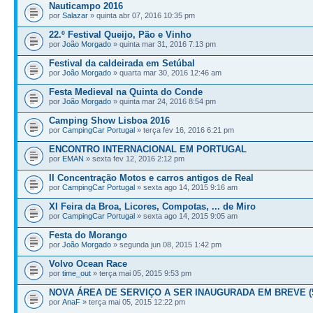
Nauticampo 2016
por
Salazar
» quinta abr 07, 2016 10:35 pm
22.º Festival Queijo, Pão e Vinho
por
João Morgado
» quinta mar 31, 2016 7:13 pm
Festival da caldeirada em Setúbal
por
João Morgado
» quarta mar 30, 2016 12:46 am
Festa Medieval na Quinta do Conde
por
João Morgado
» quinta mar 24, 2016 8:54 pm
Camping Show Lisboa 2016
por
CampingCar Portugal
» terça fev 16, 2016 6:21 pm
ENCONTRO INTERNACIONAL EM PORTUGAL
por
EMAN
» sexta fev 12, 2016 2:12 pm
II Concentração Motos e carros antigos de Real
por
CampingCar Portugal
» sexta ago 14, 2015 9:16 am
XI Feira da Broa, Licores, Compotas, ... de Miro
por
CampingCar Portugal
» sexta ago 14, 2015 9:05 am
Festa do Morango
por
João Morgado
» segunda jun 08, 2015 1:42 pm
Volvo Ocean Race
por
time_out
» terça mai 05, 2015 9:53 pm
NOVA ÁREA DE SERVIÇO A SER INAUGURADA EM BREVE (5
por
AnaF
» terça mai 05, 2015 12:22 pm