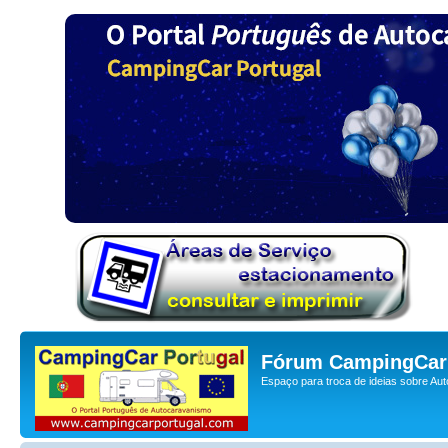
Fórum CampingCar 
Espaço para troca de ideias sobre Au