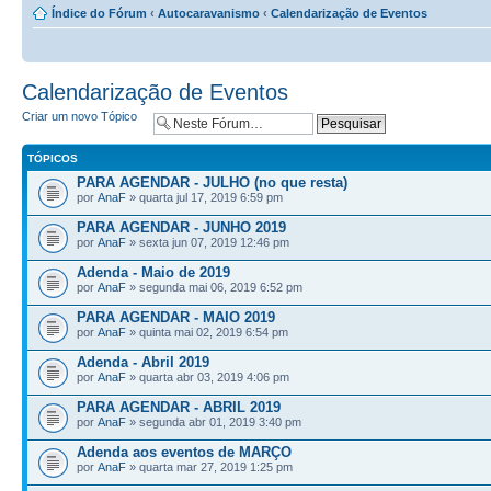
Índice do Fórum
‹
Autocaravanismo
‹
Calendarização de Eventos
Calendarização de Eventos
Criar um novo Tópico
TÓPICOS
PARA AGENDAR - JULHO (no que resta)
por
AnaF
» quarta jul 17, 2019 6:59 pm
PARA AGENDAR - JUNHO 2019
por
AnaF
» sexta jun 07, 2019 12:46 pm
Adenda - Maio de 2019
por
AnaF
» segunda mai 06, 2019 6:52 pm
PARA AGENDAR - MAIO 2019
por
AnaF
» quinta mai 02, 2019 6:54 pm
Adenda - Abril 2019
por
AnaF
» quarta abr 03, 2019 4:06 pm
PARA AGENDAR - ABRIL 2019
por
AnaF
» segunda abr 01, 2019 3:40 pm
Adenda aos eventos de MARÇO
por
AnaF
» quarta mar 27, 2019 1:25 pm