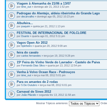
Viagem à Alemanha de 21/06 a 13/07
por
time_out
» domingo abr 21, 2013 1:52 pm
Pedrogao do Alentejo, aldeia ribeirinha do Grande Lago
por
decarvalho
» domingo ago 05, 2012 10:23 pm
Albufeira...
por
joaquim
» quinta jun 21, 2012 1:13 pm
FESTIVAL DE INTERNACIONAL DE FOLCLORE
por
Duarte
» quarta ago 01, 2012 5:11 pm
Vagos Open Air 2012
por
hpinheiro
» quarta jun 20, 2012 9:09 am
feira do cavalo
por
carlos fernandes
» terça jun 19, 2012 9:28 pm
15ª Feira do Vinho Verde do Lavrador - Castelo de Paiva
por
Fernando Dias Silva
» quarta jun 13, 2012 12:54 pm
Venha à Volvo Ocean Race - Pedrouços
por
time_out
» terça mai 08, 2012 5:01 pm
Para os amantes de 2 rodas
por
5 De Outubro
» terça mai 08, 2012 6:01 pm
Carnaval de Sines 2012
por
João Plácido
» segunda fev 13, 2012 11:58 am
Mostrar Tópicos anteriores:
Orde