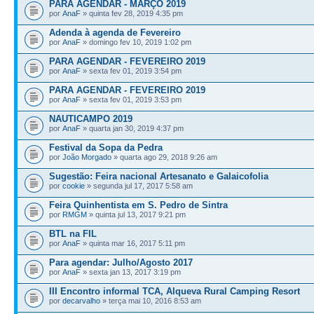
PARA AGENDAR - MARÇO 2019
por
AnaF
» quinta fev 28, 2019 4:35 pm
Adenda à agenda de Fevereiro
por
AnaF
» domingo fev 10, 2019 1:02 pm
PARA AGENDAR - FEVEREIRO 2019
por
AnaF
» sexta fev 01, 2019 3:54 pm
PARA AGENDAR - FEVEREIRO 2019
por
AnaF
» sexta fev 01, 2019 3:53 pm
NAUTICAMPO 2019
por
AnaF
» quarta jan 30, 2019 4:37 pm
Festival da Sopa da Pedra
por
João Morgado
» quarta ago 29, 2018 9:26 am
Sugestão: Feira nacional Artesanato e Galaicofolia
por
cookie
» segunda jul 17, 2017 5:58 am
Feira Quinhentista em S. Pedro de Sintra
por
RMGM
» quinta jul 13, 2017 9:21 pm
BTL na FIL
por
AnaF
» quinta mar 16, 2017 5:11 pm
Para agendar: Julho/Agosto 2017
por
AnaF
» sexta jan 13, 2017 3:19 pm
III Encontro informal TCA, Alqueva Rural Camping Resort
por
decarvalho
» terça mai 10, 2016 8:53 am