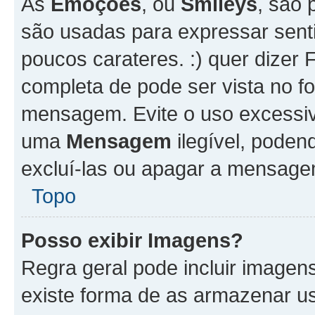
As
Emoções
, ou
Smileys
, são 
são usadas para expressar senti
poucos carateres. :) quer dizer Fel
completa de pode ser vista no fo
mensagem. Evite o uso excessi
uma
Mensagem
ilegível, poden
excluí-las ou apagar a mensagem
Topo
Posso exibir Imagens?
Regra geral pode incluir image
existe forma de as armazenar u