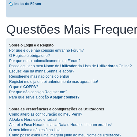
Índice do Fórum
Questões Mais Freque
Sobre o
Login
e o
Registo
Por que é que não consigo entrar no Fórum?
O Registo é obrigatório?
Por que entro automaticamente no Fórum?
Posso ocultar o meu Nome de
Utilizador
da Lista de
Utilizadores
Online?
Esqueci-me da minha Senha, e agora?
Registei-me mas não consigo entrar!
Registei-me e já entrei anteriormente mas agora não!
O que é
COPPA
?
Por que não consigo Registar-me?
Para que serve a opção
Apagar cookies
?
Sobre as
Preferências e configurações de Utilizadores
Como altero as configuração do meu Perfil?
A Data e Hora estão erradas!
Alterei o Fuso Horário, mas a Data e Hora continuam erradas!
O meu idioma não está na lista!
Como posso exibir uma Imagem junto ao meu Nome de
Utilizador
?