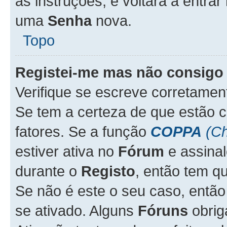
as instruções, e voltará a entrar
uma
Senha
nova.
Topo
Registei-me mas não consigo 
Verifique se escreve corretame
Se tem a certeza de que estão 
fatores. Se a função
COPPA
(Ch
estiver ativa no
Fórum
e assina
durante o
Registo
, então tem q
Se não é este o seu caso, entã
se ativado. Alguns
Fóruns
obrig