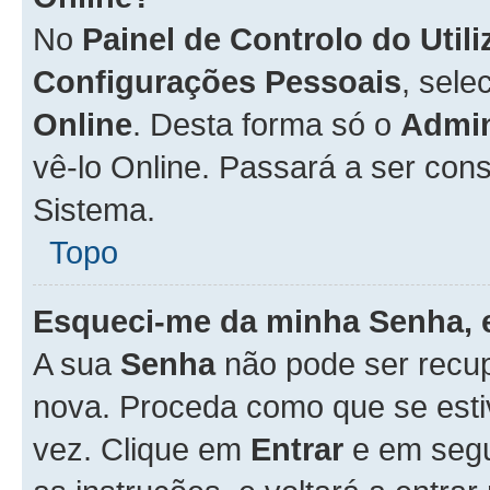
No
Painel de Controlo do Util
Configurações Pessoais
, sele
Online
. Desta forma só o
Admin
vê-lo Online. Passará a ser con
Sistema.
Topo
Esqueci-me da minha Senha, 
A sua
Senha
não pode ser recup
nova. Proceda como que se esti
vez. Clique em
Entrar
e em seg