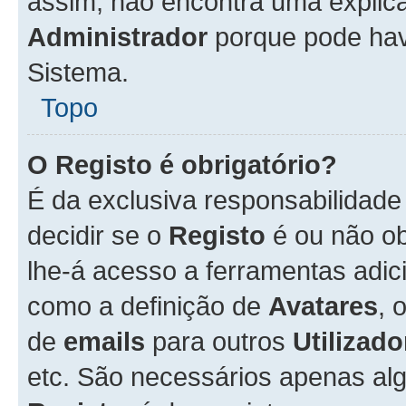
assim, não encontra uma explica
Administrador
porque pode hav
Sistema.
Topo
O Registo é obrigatório?
É da exclusiva responsabilidad
decidir se o
Registo
é ou não ob
lhe-á acesso a ferramentas adic
como a definição de
Avatares
, 
de
emails
para outros
Utilizado
etc. São necessários apenas al