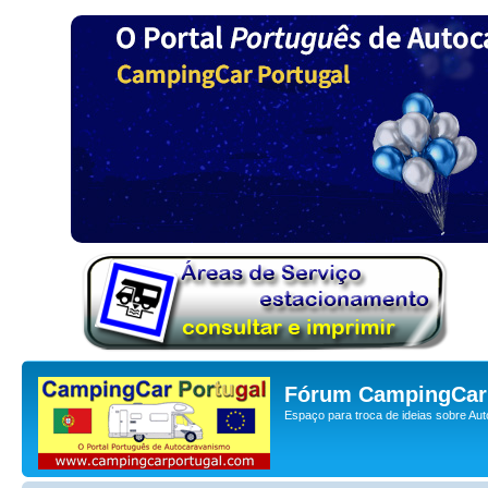
Fórum CampingCar 
Espaço para troca de ideias sobre Au